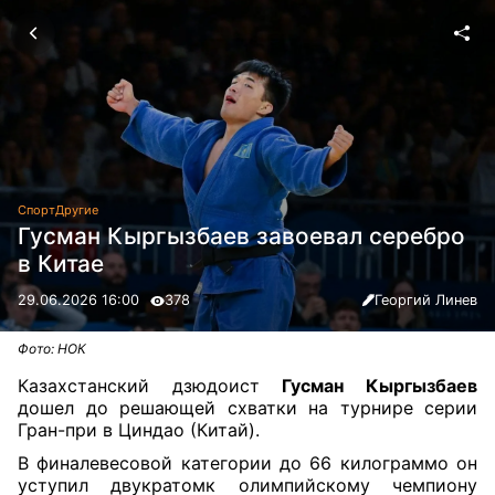
Спорт
Другие
Гусман Кыргызбаев завоевал серебро
в Китае
29.06.2026 16:00
378
Георгий Линев
Фото: НОК
Казахстанский дзюдоист
Гусман Кыргызбаев
дошел до решающей схватки на турнире серии
Гран-при в Циндао (Китай).
В финалевесовой категории до 66 килограммо он
уступил двукратомк олимпийскому чемпиону