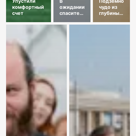
Упустили
В
Подземное
комфортный
ожидании
чудо из
счет
спасительного
глубины
звонка
веков