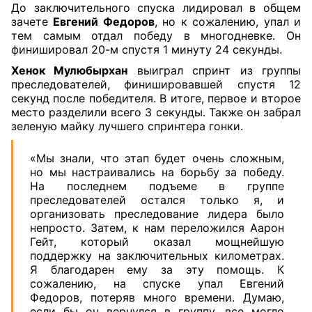
До заключительного спуска лидировал в общем
зачете
Евгений Федоров
, но к сожалению, упал и
тем самым отдал победу в многодневке. Он
финишировал 20-м спустя 1 минуту 24 секунды.
Хенок Мулюбырхан
выиграл спринт из группы
преследователей, финишировавшей спустя 12
секунд после победителя. В итоге, первое и второе
место разделили всего 3 секунды. Также он забрал
зеленую майку лучшего спринтера гонки.
«Мы знали, что этап будет очень сложным,
но мы настраивались на борьбу за победу.
На последнем подъеме в группе
преследователей остался только я, и
организовать преследование лидера было
непросто. Затем, к нам переложился Аарон
Гейт, который оказал мощнейшую
поддержку на заключительных километрах.
Я благодарен ему за эту помощь. К
сожалению, на спуске упал Евгений
Федоров, потеряв много времени. Думаю,
если бы он вернулся в группу, все могло