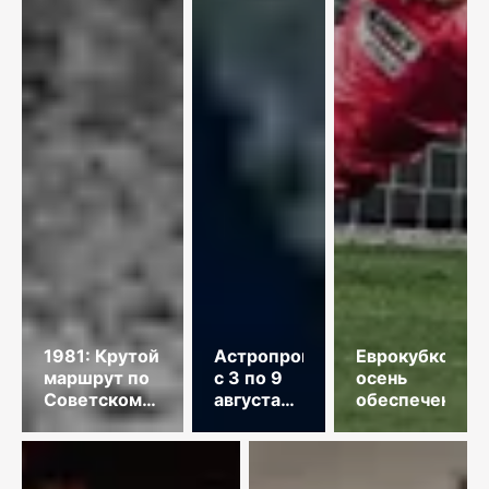
1981: Крутой
Астропрогноз
Еврокубковая
маршрут по
с 3 по 9
осень
Советскому
августа
обеспечена
Союзу
2026
года