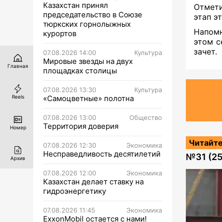
Казахстан принял
Отмети
председательство в Союзе
этап э
тюркских горнолыжных
Напомн
курортов
этом с
зачет.
07.08.2026 14:00
Культура
Мировые звезды на двух
Главная
площадках столицы
07.08.2026 13:30
Культура
Reels
«Самоцветные» полотна
07.08.2026 13:00
Общество
Территория доверия
Номер
Читайте
07.08.2026 12:30
Экономика
Несправедливость десятилетий
№
31 (2
Архив
07.08.2026 12:00
Экономика
Казахстан делает ставку на
гидроэнергетику
07.08.2026 11:45
Экономика
ExxonMobil остается с нами!