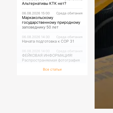
Альтернативы КТК нет?
06.08.2026 15:00
Среда обитания
Маркакольскому
государственному природному
заповеднику 50 лет
06.08.2026 14:30
Среда обитания
Начата подготовка к СОР 31
06.08.2026 14:00
Среда обитания
ФЕЙКОВАЯ ИНФОРМАЦИЯ!
Распространяемая фотография
тигра не соответствует
Все статьи
действительности
06.08.2026 13:30
Среда обитания
Семь новых судов для очистки
крупных водохранилищ и
каналов будут предоставлены
филиалам РГП «Казводхоз»
06.08.2026 13:00
Спорт
«Астана» взяла грека на