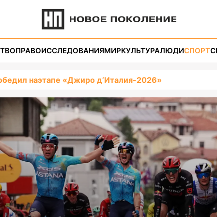
ТВО
ПРАВО
ИССЛЕДОВАНИЯ
МИР
КУЛЬТУРА
ЛЮДИ
СПОРТ
С
обедил наэтапе «Джиро д’Италия-2026»