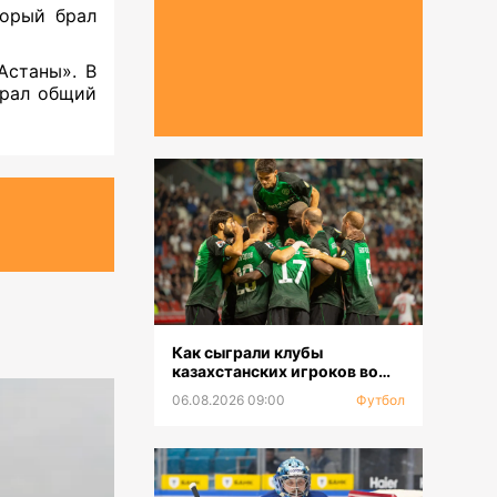
торый брал
Астаны». В
брал общий
Как сыграли клубы
казахстанских игроков во
втором туре РПЛ
06.08.2026 09:00
Футбол