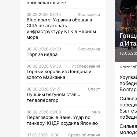
привлекательнее
08.08.2026 09:45
Экономика
Bloomberg: Украина обещала
США не атаковать
Спорт
Дру
инфраструктуру КТК в Черном
Гонщ
море
д’Ит
08.08.2026 09:30
Экономика
12.05.20
Торг за недра
08.08.2026 09:30
Исследования
Фото: LaP
Горный король из Лондона и
Уругв
золото Майкаина
побед
Болгар
08.08.2026 09:15
Спорт
Лучшим бегуном стал…
Сильва
телеоператор
победи
был съ
08.08.2026 09:00
Мир
победи
Переговоры в Вене. Удар по
танкеру. КНДР осудила Японию
Сильв
молодо
07.08.2026 16:00
Среда обитания