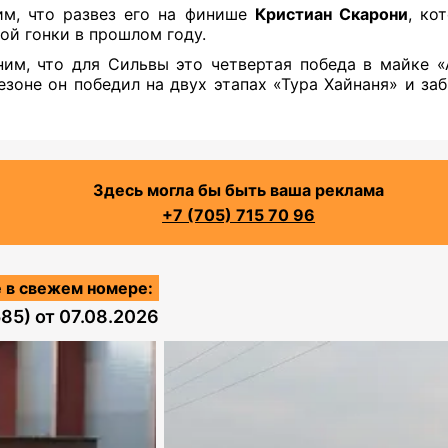
м, что развез его на финише
Кристиан Скарони
, ко
той гонки в прошлом году.
им, что для Сильвы это четвертая победа в майке «
езоне он победил на двух этапах «Тура Хайнаня» и за
Здесь могла бы быть ваша реклама
+7 (705) 715 70 96
 в свежем номере:
585)
от
07.08.2026