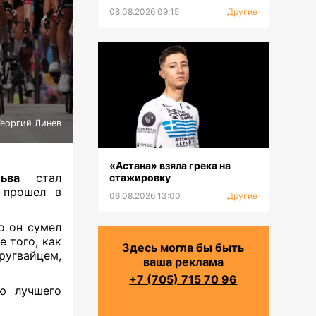
08.08.2026 09:15
Другие
Георгий Линев
«Астана» взяла грека на
ьва
стал
стажировку
 прошел в
06.08.2026 13:00
Другие
о он сумел
 того, как
Здесь могла бы быть
ругвайцем,
ваша реклама
+7 (705) 715 70 96
ю лучшего