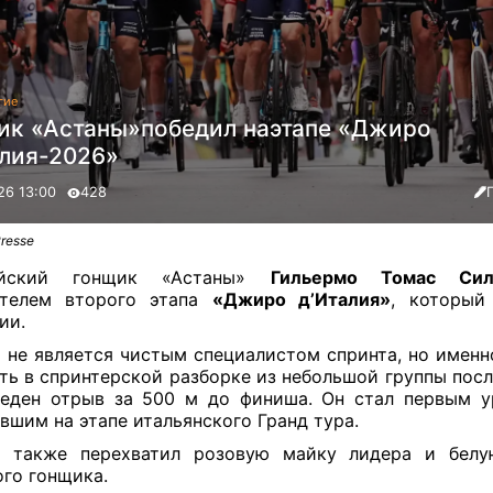
гие
ик «Астаны»победил наэтапе «Джиро
алия-2026»
26 13:00
428
resse
айский гонщик «Астаны»
Гильермо Томас Сил
ителем второго этапа
«Джиро д’Италия»
, который
ии.
 не является чистым специалистом спринта, но именн
ть в спринтерской разборке из небольшой группы после
еден отрыв за 500 м до финиша. Он стал первым у
вшим на этапе итальянского Гранд тура.
а также перехватил розовую майку лидера и белу
го гонщика.