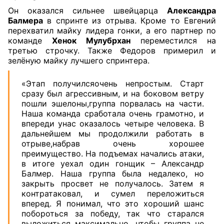
Он оказался сильнее швейцарца
Александра
Балмера
в спринте из отрыва. Кроме то Евгений
перехватил майку лидера гонки, а его партнер по
команде
Хенок Мулубрхан
переместился на
третью строчку. Также Федоров примерил и
зелёную майку лучшего спринтера.
«Этап получилсяочень непростым. Старт
сразу был агрессивным, и на боковом ветру
пошли эшелоны,группа порвалась на части.
Наша команда сработала очень грамотно, и
впереди унас оказалось четыре человека. В
дальнейшем мы продолжили работать в
отрыве,набрав очень хорошее
преимущество. На подъемах начались атаки,
в итоге уехал один гонщик – Александр
Балмер. Наша группа была недалеко, но
закрыть просвет не получалось. Затем я
контратаковал, и сумел переложиться
вперед. Я понимал, что это хороший шанс
побороться за победу, так что старался
выложиться максимально, чтобы группа не