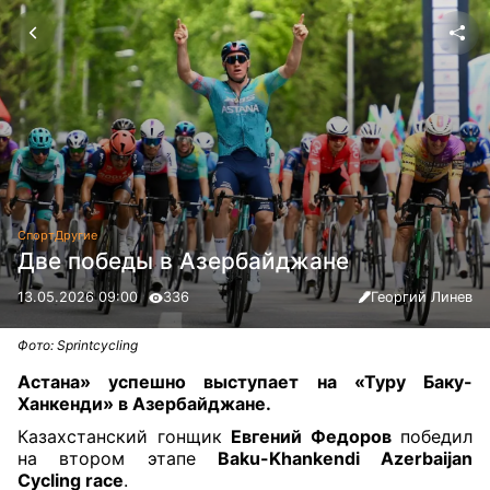
Спорт
Другие
Две победы в Азербайджане
13.05.2026 09:00
336
Георгий Линев
Фото: Sprintcycling
Астана» успешно выступает на «Туру Баку-
Ханкенди» в Азербайджане.
Казахстанский гонщик
Евгений Федоров
победил
на втором этапе
Baku-Khankendi Azerbaijan
Cycling race
.