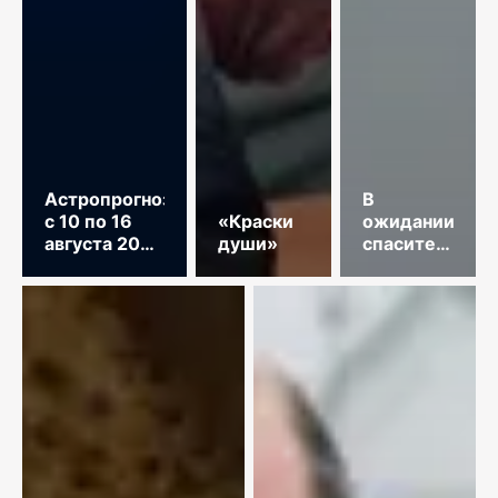
Астропрогноз
В
с 10 по 16
«Краски
ожидании
августа 2026
души»
спасительного
год
звонка