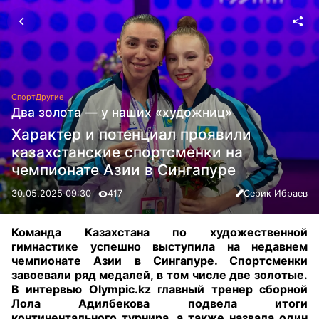
Спорт
Другие
Два золота — у наших «художниц»
Характер и потенциал проявили
казахстанские спортсменки на
чемпионате Азии в Сингапуре
30.05.2025 09:30
417
Серик Ибраев
Команда Казахстана по художественной
гимнастике успешно выступила на недавнем
чемпионате Азии в Сингапуре. Спортсменки
завоевали ряд медалей, в том числе две золотые.
В интервью Olympic.kz главный тренер сборной
Лола Адилбекова подвела итоги
континентального турнира, а также назвала один