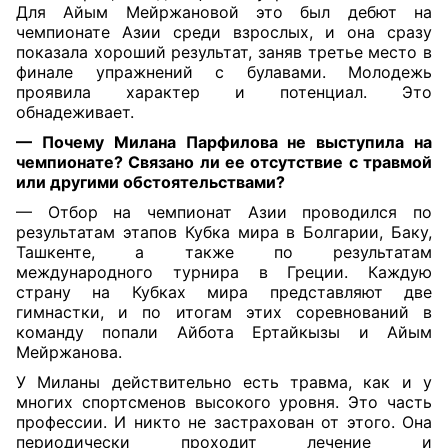
Для Айым Мейржановой это был дебют на
чемпионате Азии среди взрослых, и она сразу
показала хороший результат, заняв третье место в
финале упражнений с булавами. Молодежь
проявила характер и потенциал. Это
обнадеживает.
— Почему Милана Парфилова не выступила на
чемпионате? Связано ли ее отсутствие с травмой
или другими обстоятельствами?
— Отбор на чемпионат Азии проводился по
результатам этапов Кубка мира в Болгарии, Баку,
Ташкенте, а также по результатам
международного турнира в Греции. Каждую
страну на Кубках мира представляют две
гимнастки, и по итогам этих соревнований в
команду попали Айбота Ертайкызы и Айым
Мейржанова.
У Миланы действительно есть травма, как и у
многих спортсменов высокого уровня. Это часть
профессии. И никто не застрахован от этого. Она
периодически проходит лечение и