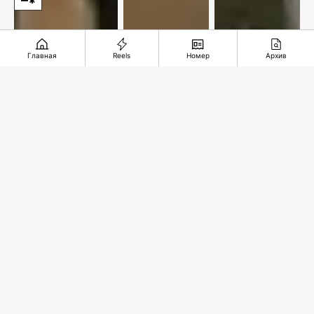
Главная
Reels
Номер
Архив
По улицам
Новый
Железная
нашей
центр
дорога
памяти
добычи
длиною в
меди
35 лет