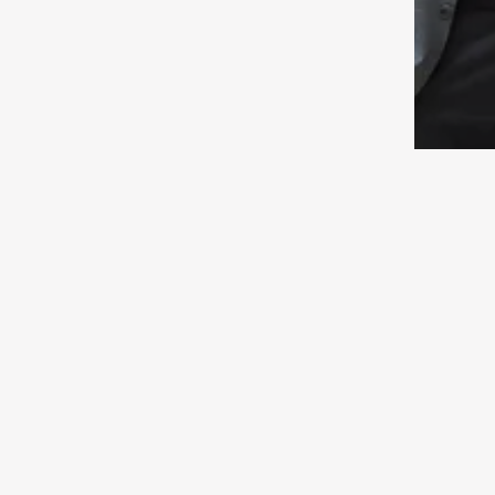
Семь новых судов для очистки
крупных водохранилищ и
каналов будут предоставлены
филиалам РГП «Казводхоз»
06.08.2026 13:00
Спорт
«Астана» взяла грека на
стажировку
06.08.2026 12:30
Исследования
Камеры видеонаблюдения на
туристических маршрутах
устанавливают в ГНПП
«Бурабай»
По ул
памя