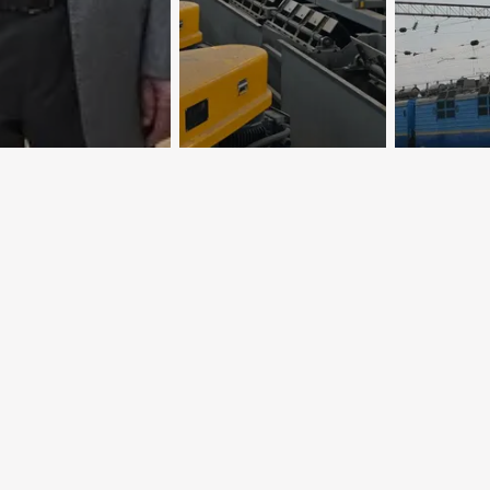
Желез
ицам нашей
Новый центр
дорога
ти
добычи меди
в 35 ле