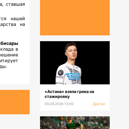
а, ставшая
тся нашей
дарства на
ибисары
клада в
ешение
итирует
ды.
«Астана» взяла грека на
стажировку
06.08.2026 13:00
Другие