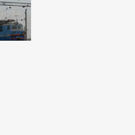
ная
 длиною
т