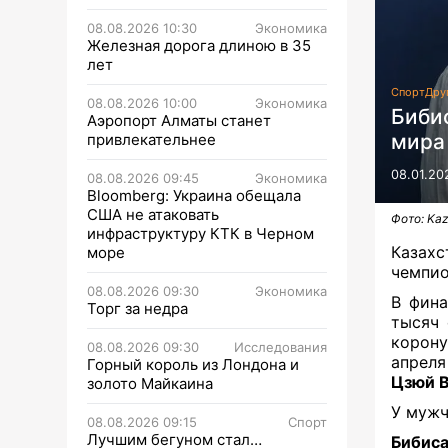
08.08.2026 10:30
Экономика
Железная дорога длиною в 35
лет
Спорт
Дру
08.08.2026 10:00
Экономика
Биби
Аэропорт Алматы станет
мира
привлекательнее
08.01.20
08.08.2026 09:45
Экономика
Bloomberg: Украина обещала
США не атаковать
Фото: Ka
инфраструктуру КТК в Черном
Казах
море
чемпио
08.08.2026 09:30
Экономика
В фина
Торг за недра
тысяч 
корону
08.08.2026 09:30
Исследования
апреля
Горный король из Лондона и
Цзюй 
золото Майкаина
У мужч
08.08.2026 09:15
Спорт
Лучшим бегуном стал…
Бибис