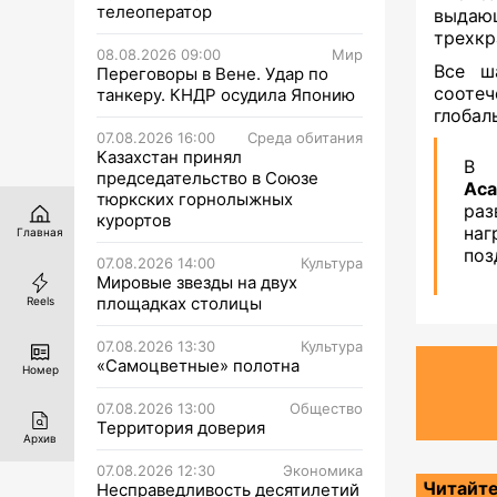
телеоператор
выдающ
трехкр
08.08.2026 09:00
Мир
Все ш
Переговоры в Вене. Удар по
соотеч
танкеру. КНДР осудила Японию
глобал
07.08.2026 16:00
Среда обитания
Казахстан принял
В 
председательство в Союзе
Аса
тюркских горнолыжных
ра
курортов
на
Главная
поз
07.08.2026 14:00
Культура
Мировые звезды на двух
площадках столицы
Reels
07.08.2026 13:30
Культура
«Самоцветные» полотна
Номер
07.08.2026 13:00
Общество
Территория доверия
Архив
07.08.2026 12:30
Экономика
Читайте
Несправедливость десятилетий