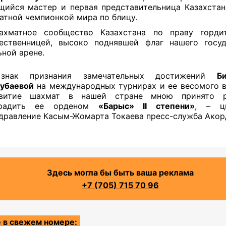
ийся мастер и первая представительница Казахстан
атной чемпионкой мира по блицу.
ахматное сообщество Казахстана по праву горди
ественницей, высоко поднявшей флаг нашего госу
ьной арене.
знак признания замечательных достижений
Б
убаевой
на международных турнирах и ее весомого в
звитие шахмат в нашей стране мною принято р
градить ее орденом
«Барыс» II степени»
, – ц
дравление Касым-Жомарта Токаева пресс-служба Акор
Здесь могла бы быть ваша реклама
+7 (705) 715 70 96
 в свежем номере: