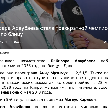
гие
сара Асаубаева стала трехкратной чемпи
 по блицу
26 11:00
436
zChess
станская шахматистка
Бибисара Асаубаева
побе
нате мира 2025 года по блицу в Дохе.
ле она переиграла
Анну Музычук
— 2,5:1,5. Также п
евро и право выступить на турнире претенденток 
 в классических шахматах, который пройдет c 28 м
 2026 года на Кипре. Напомним, что титулом владее
Вэньцзюнь
с мая 2018 года.
ин 9-й титул завоевал норвежец
Магнус Карлсен
.
ара Асаубаева
вошла в историю мировых ша