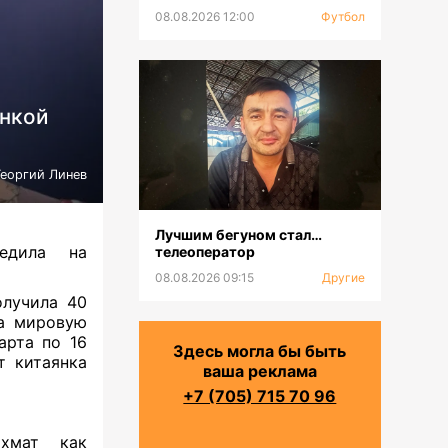
08.08.2026 12:00
Футбол
онкой
Георгий Линев
Лучшим бегуном стал…
дила на
телеоператор
08.08.2026 09:15
Другие
олучила 40
на мировую
арта по 16
Здесь могла бы быть
т китаянка
ваша реклама
+7 (705) 715 70 96
хмат как