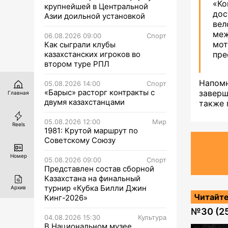
«Ко
крупнейшей в Центральной
до
Азии доильной установкой
ве
меж
06.08.2026 09:00
Спорт
мот
Как сыграли клубы
казахстанских игроков во
пре
втором туре РПЛ
Напомн
05.08.2026 14:00
Спорт
«Барыс» расторг контракты с
заверш
Главная
двумя казахстанцами
также 
05.08.2026 12:00
Мир
Reels
1981: Крутой маршрут по
Советскому Союзу
Номер
05.08.2026 09:00
Спорт
Представлен состав сборной
Казахстана на финальный
турнир «Кубка Билли Джин
Архив
Читайте
Кинг-2026»
№
30 (2
04.08.2026 15:30
Культура
В Национальном музее