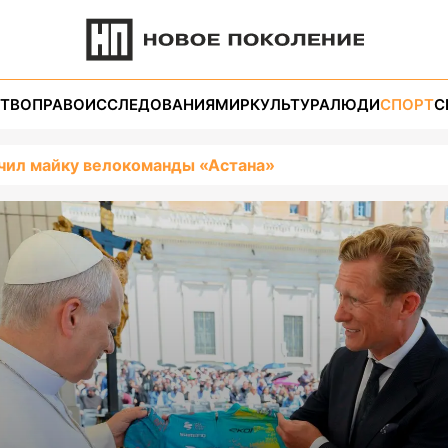
ТВО
ПРАВО
ИССЛЕДОВАНИЯ
МИР
КУЛЬТУРА
ЛЮДИ
СПОРТ
С
чил майку велокоманды «Астана»