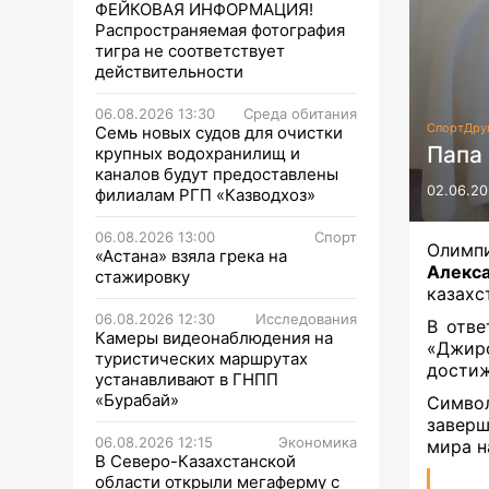
ФЕЙКОВАЯ ИНФОРМАЦИЯ!
Распространяемая фотография
тигра не соответствует
действительности
06.08.2026 13:30
Среда обитания
Спорт
Дру
Семь новых судов для очистки
Папа
крупных водохранилищ и
каналов будут предоставлены
02.06.20
филиалам РГП «Казводхоз»
06.08.2026 13:00
Спорт
Олимп
«Астана» взяла грека на
Алекс
стажировку
казахс
06.08.2026 12:30
Исследования
В отве
Камеры видеонаблюдения на
«Джиро
туристических маршрутах
достиж
устанавливают в ГНПП
«Бурабай»
Символ
заверш
06.08.2026 12:15
Экономика
мира н
В Северо-Казахстанской
области открыли мегаферму с