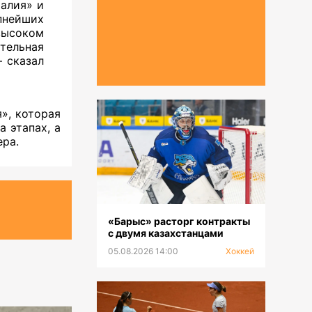
талия» и
пнейших
ысоком
тельная
– сказал
», которая
 этапах, а
ра.
«Барыс» расторг контракты
с двумя казахстанцами
05.08.2026 14:00
Хоккей