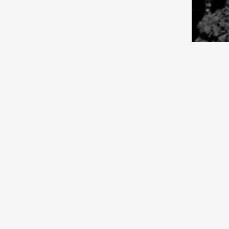
03.08.2026 11:00
Спорт
«Тобол» прошел в третий раунд
квалификации Лиги
конференций
03.08.2026 09:00
Общество
Астропрогноз с 3 по 9 августа
2026 года
02.08.2026 10:30
Спорт
1981:
Еврокубковая осень
марш
обеспечена
Сове
02.08.2026 10:00
Культура
В лучших традициях цирка
02.08.2026 09:30
Культура
Подвиг в степи
02.08.2026 09:00
Среда обитания
Бухтарминские аккорды
01.08.2026 13:30
Культура
Что делают музыканты на