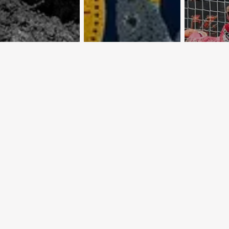
 Крутой
Астропрогноз с
Евроку
рут по
3 по 9 августа
осень
тскому Союзу
2026 года
обеспе