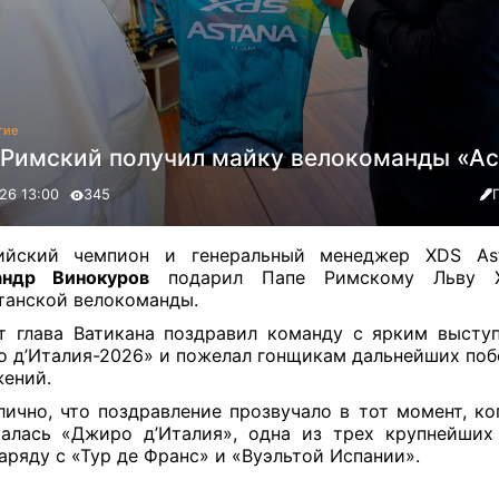
гие
 Римский получил майку велокоманды «Ас
26 13:00
345
ийский чемпион и генеральный менеджер XDS As
андр Винокуров
подарил Папе Римскому Льву X
танской велокоманды.
т глава Ватикана поздравил команду с ярким высту
 д’Италия-2026» и пожелал гонщикам дальнейших поб
ений.
ично, что поздравление прозвучало в тот момент, ко
алась «Джиро д’Италия», одна из трех крупнейших
аряду с «Тур де Франс» и «Вуэльтой Испании».