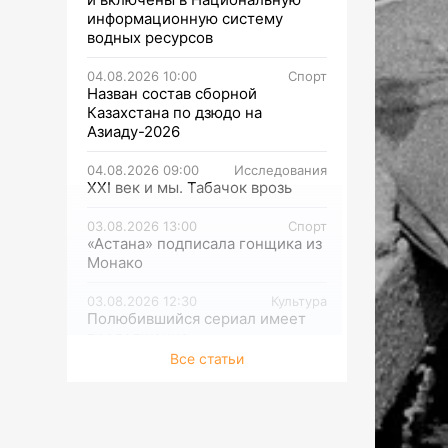
информационную систему
водных ресурсов
04.08.2026 10:00
Спорт
Назван состав сборной
Казахстана по дзюдо на
Азиаду-2026
04.08.2026 09:00
Исследования
XXI век и мы. Табачок врозь
03.08.2026 13:00
Спорт
«Астана» подписала гонщика из
Монако
03.08.2026 12:30
Культура
Полюбившийся сериал имеет
продолжение
Все статьи
03.08.2026 12:00
Культура
О жестокости мира и женской
силе