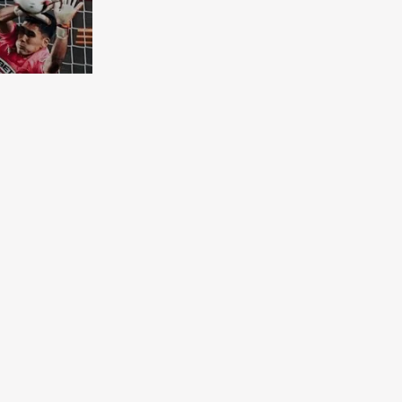
бковая
чена