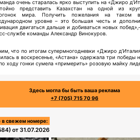
манда очень старалась ярко выступить на «Джиро д’И
стойно представить Казахстан на одной из кру
логонок мира. Получить пожелания на таком в
дународном уровне – это большая честь и дополни
ивация двигаться дальше и добиваться новых побед»,
сс-службе команды Александр Винокуров.
им, что по итогам супермногодневки «Джиро д’Италия
илась в воскресенье, «Астана» одержала три победы на
по ходу гонки сумела «примерить» розовую майку лиде
Здесь могла бы быть ваша реклама
+7 (705) 715 70 96
 в свежем номере:
584)
от
31.07.2026