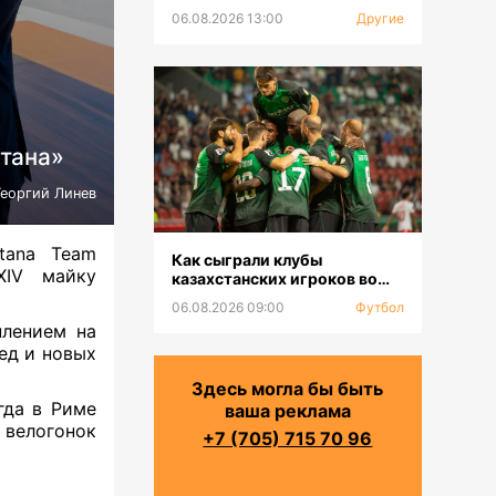
06.08.2026 13:00
Другие
тана»
Георгий Линев
tana Team
Как сыграли клубы
IV майку
казахстанских игроков во
втором туре РПЛ
06.08.2026 09:00
Футбол
плением на
ед и новых
Здесь могла бы быть
гда в Риме
ваша реклама
 велогонок
+7 (705) 715 70 96