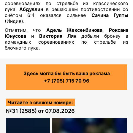
соревнованиях по стрельбе из классического
лука.
Абдуллин
в решающем противостоянии со
счётом 6:4 оказался сильнее
Сачина Гупты
(Индия).
Отметим, что
Адель Жексенбинова
,
Роксана
Юнусова
и
Виктория Лян
добыли бронзу в
командных соревнованиях по стрельбе из
блочного лука.
Здесь могла бы быть ваша реклама
+7 (705) 715 70 96
Читайте в свежем номере:
№
31 (2585)
от
07.08.2026