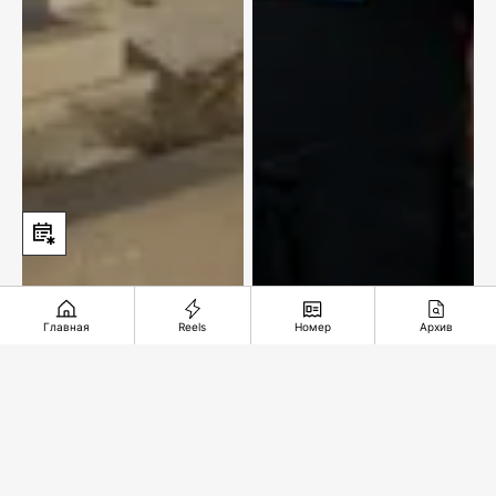
Главная
Reels
Номер
Архив
Подземное чудо из
Чтобы придать сил
глубины веков
и защиты
Рекомендуемые