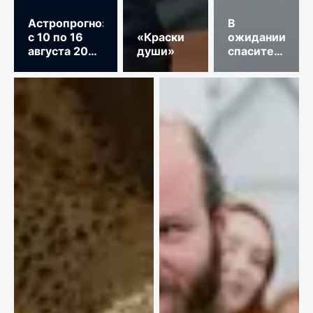
Астропрогноз
В
с 10 по 16
«Краски
ожидании
августа 2026
души»
спасительного
год
звонка