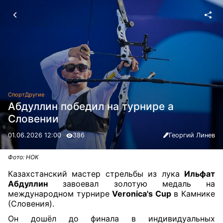
Спорт
Другие
Абдуллин победил на турнире а
Словении
01.06.2026 12:00
386
Георгий Линев
Фото: НОК
Казахстанский мастер стрельбы из лука
Ильфат
Абдуллин
завоевал золотую медаль на
международном турнире
Veronica's Cup
в Камнике
(Словения).
Он дошёл до финала в индивидуальных