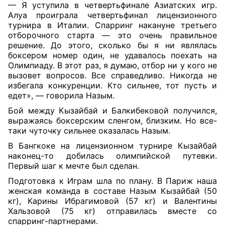
— Я уступила в четвертьфинале Азиатских игр.
Алуа проиграла четвертьфинал лицензионного
турнира в Италии. Спарринг накануне третьего
отборочного старта — это очень правильное
решение. До этого, сколько бы я ни являлась
боксером номер один, не удавалось поехать на
Олимпиаду. В этот раз, я думаю, отбор ни у кого не
вызовет вопросов. Все справедливо. Никогда не
избегала конкуренции. Кто сильнее, тот пусть и
едет», — говорила Назым.
Бой между Кызайбай и Балкибековой получился,
выражаясь боксерским сленгом, близким. Но все-
таки чуточку сильнее оказалась Назым.
В Бангкоке на лицензионном турнире Кызайбай
наконец-то добилась олимпийской путевки.
Первый шаг к мечте был сделан.
Подготовка к Играм шла по плану. В Париж наша
женская команда в составе Назым Кызайбай (50
кг), Карины Ибрагимовой (57 кг) и Валентины
Хальзовой (75 кг) отправилась вместе со
спарринг-партнерами.