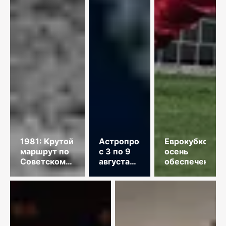
1981: Крутой
Астропрогноз
Еврокубковая
маршрут по
с 3 по 9
осень
Советскому
августа
обеспечена
Союзу
2026
года