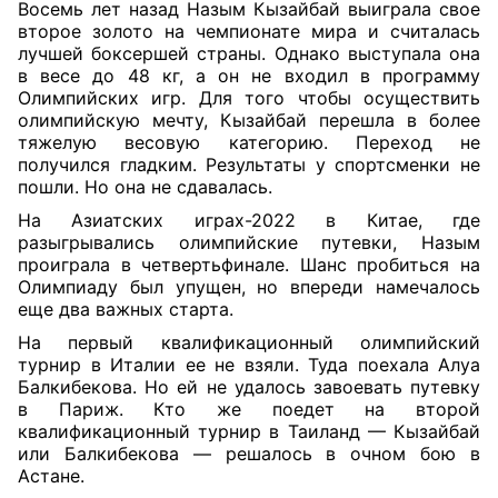
Восемь лет назад Назым Кызайбай выиграла свое
второе золото на чемпионате мира и считалась
лучшей боксершей страны. Однако выступала она
в весе до 48 кг, а он не входил в программу
Олимпийских игр. Для того чтобы осуществить
олимпийскую мечту, Кызайбай перешла в более
тяжелую весовую категорию. Переход не
получился гладким. Результаты у спортсменки не
пошли. Но она не сдавалась.
На Азиатских играх-2022 в Китае, где
разыгрывались олимпийские путевки, Назым
проиграла в четвертьфинале. Шанс пробиться на
Олимпиаду был упущен, но впереди намечалось
еще два важных старта.
На первый квалификационный олимпийский
турнир в Италии ее не взяли. Туда поехала Алуа
Балкибекова. Но ей не удалось завоевать путевку
в Париж. Кто же поедет на второй
квалификационный турнир в Таиланд — Кызайбай
или Балкибекова — решалось в очном бою в
Астане.