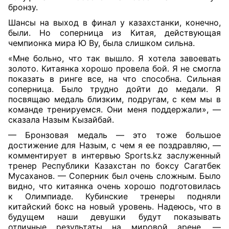
бронзу.
Шансы на выход в финал у казахстанки, конечно,
были. Но соперница из Китая, действующая
чемпионка мира Ю Ву, была слишком сильна.
«Мне больно, что так вышло. Я хотела завоевать
золото. Китаянка хорошо провела бой. Я не смогла
показать в ринге все, на что способна. Сильная
соперница. Было трудно дойти до медали. Я
посвящаю медаль близким, подругам, с кем мы в
команде тренируемся. Они меня поддержали», —
сказала Назым Кызайбай.
— Бронзовая медаль — это тоже большое
достижение для Назым, с чем я ее поздравляю, —
комментирует в интервью Sports.kz заслуженный
тренер Республики Казахстан по боксу Сагатбек
Мусаханов. — Соперник был очень сложным. Было
видно, что китаянка очень хорошо подготовилась
к Олимпиаде. Кубинские тренеры подняли
китайский бокс на новый уровень. Надеюсь, что в
будущем наши девушки будут показывать
отличные результаты на мировой арене, —