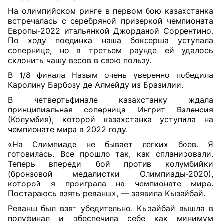
На олимпийском ринге в первом бою казахстанка
встречалась с серебряной призеркой чемпионата
Европы-2022 итальянкой Джорданой Соррентино.
По ходу поединка наша боксерша уступала
сопернице, но в третьем раунде ей удалось
склонить чашу весов в свою пользу.
В 1/8 финала Назым очень уверенно победила
Каролину Барбозу де Алмейду из Бразилии.
В четвертьфинале казахстанку ждала
принципиальная соперница Ингрит Валенсия
(Колумбия), которой казахстанка уступила на
чемпионате мира в 2022 году.
«На Олимпиаде не бывает легких боев. Я
готовилась. Все прошло так, как спланировали.
Теперь впереди бой против колумбийки
(бронзовой медалистки Олимпиады-2020),
которой я проиграла на чемпионате мира.
Постараюсь взять реванш», — заявила Кызайбай.
Реванш был взят убедительно. Кызайбай вышла в
полуфинал и обеспечила себе как минимум