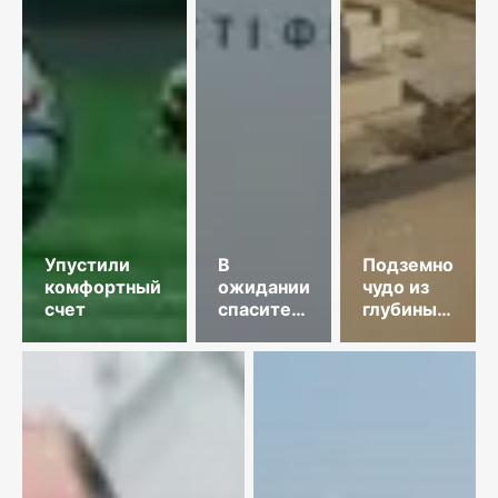
Упустили
В
Подземное
комфортный
ожидании
чудо из
счет
спасительного
глубины
звонка
веков