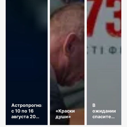
Астропрогноз
В
с 10 по 16
«Краски
ожидании
августа 2026
души»
спасительного
год
звонка