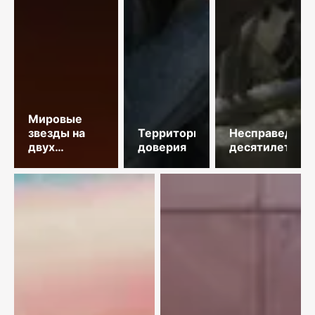
Мировые
звезды на
Территория
Несправедлив
двух
доверия
десятилетий
площадках
столицы