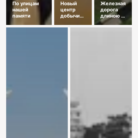
По улицам
Новый
Железная
нашей
центр
дорога
памяти
добычи
длиною в
меди
35 лет