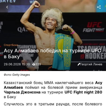
Спорт
Бокс
Асу Алмабаев победил на турнире UFC
в Баку
29.06.2026 15:30
339
Георгий Линев
Фото: Getty images
Казахстанский боец ММА наилегчайшего веса
Асу
Алмабаев
поймал на болевой прием американца
Чарльза Джонсона
на турнире
UFC Fight night 280
в Баку
Случилось это в третьем раунде, после болевого