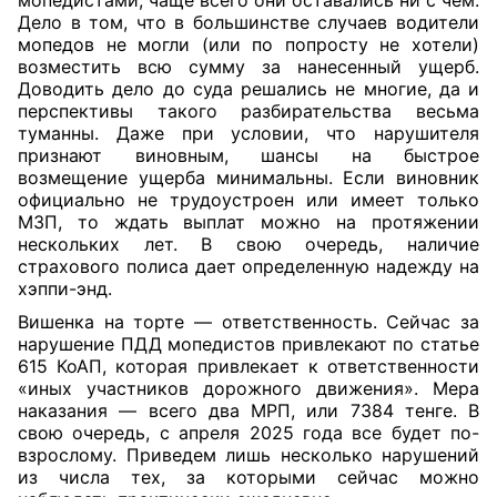
мопедистами, чаще всего они оставались ни с чем.
Дело в том, что в большинстве случаев водители
мопедов не могли (или по попросту не хотели)
возместить всю сумму за нанесенный ущерб.
Доводить дело до суда решались не многие, да и
перспективы такого разбирательства весьма
туманны. Даже при условии, что нарушителя
признают виновным, шансы на быстрое
возмещение ущерба минимальны. Если виновник
официально не трудоустроен или имеет только
МЗП, то ждать выплат можно на протяжении
нескольких лет. В свою очередь, наличие
страхового полиса дает определенную надежду на
хэппи-энд.
Вишенка на торте — ответственность. Сейчас за
нарушение ПДД мопедистов привлекают по статье
615 КоАП, которая привлекает к ответственности
«иных участников дорожного движения». Мера
наказания — всего два МРП, или 7384 тенге. В
свою очередь, с апреля 2025 года все будет по-
взрослому. Приведем лишь несколько нарушений
из числа тех, за которыми сейчас можно