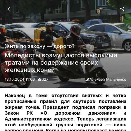
Право
Законотворчество
Жить по закону — дорого?
Мопедисты возмущаются высокими
тратами на содержание своих
железных коней
13.10.2024 11:00
627
Алексей Мальченко
Наконец в теме отсутствия внятных и четко
прописанных правил для скутеров поставлена
жирная точка. Президент подписал поправки в
Закон РК «О дорожном движении» и
Административном кодексе. Теперь легализация
этой необузданной группы водителей — лишь
вопрос времени. Когда на мопеды повесят номера