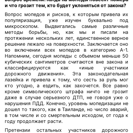
и что грозит тем, кто будет уклоняться от закона?
Вопрос мопедов и рисков, к которым привела их
популяризация, уже изучен буквально под
микроскопом. Выдвигались самые различные
методы борьбы, но, как мы и писали на
протяжении нескольких лет, единственное верное
решение лежало на поверхности. Заключается оно
во включении всех мопедов в категорию А-1.
Напомним, сегодня мопеды с объемом меньше 50
кубических сантиметров считаются вне закона и
классифицируются как «иные участники
дорожного движения». Эта законодательная
лазейка и привела к тому, что сесть за руль мог
кто угодно, а ездить, как захочется. Все равно
кроме символического штрафа ничто не грозит
даже в случае серьезного ДТП, не говоря уже о
нарушения ПДД. Конечно, уровень мопедизации не
дошел то такого, как в Таиланде, но число аварий,
в том числе и со смертельным исходом, от года к
году продолжает расти.
Претензии остальных участников дорожного