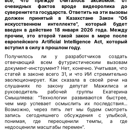
все, что прежде считалось аксиомой: от
очевидных фактов вроде видеоролика до
суверенитета государств. Ответить на эти вызовы
должен принятый в Казахстане Закон "Об
искусственном интеллекте", который будет
введен в действие 18 января 2026 года. Между
прочим, это второй такой закон в мире после
европейского Artificial Intelligence Act, который
вступил в силу в прошлом году.
Получилось ли у разработчиков создать
отвечающий всем футуристическим вызовам
документ-инструмент? Нет, конечно. Учитывая, что
статей в законе всего 31, и что ИИ стремительно
эволюционирует. Как сказала в своей речи на
слушаниях по закону депутат Мажилиса и
руководитель рабочей группы Екатерина
Смышляева: "Технологии развиваются быстрее,
чем мир успевает осмыслить их последствия...
Возможно, через пять лет мы будем смотреть
запись сегодняшнего обсуждения с улыбкой,
понимая, где переоценили темпы, а где
недооценили масштабы перемен".