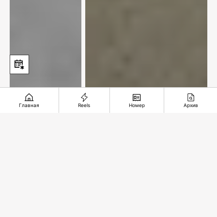
Главная
Reels
Номер
Архив
XXI век и мы. Табачок
врозь