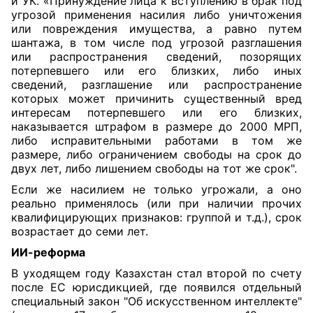
и УК. «Принуждение лица к вступлению в брак под
угрозой применения насилия либо уничтожения
или повреждения имущества, а равно путем
шантажа, в том числе под угрозой разглашения
или распространения сведений, позорящих
потерпевшего или его близких, либо иных
сведений, разглашение или распространение
которых может причинить существенный вред
интересам потерпевшего или его близких,
наказывается штрафом в размере до 2000 МРП,
либо исправительными работами в том же
размере, либо ограничением свободы на срок до
двух лет, либо лишением свободы на тот же срок".
Если же насилием не только угрожали, а оно
реально применялось (или при наличии прочих
квалифицирующих признаков: группой и т.д.), срок
возрастает до семи лет.
ИИ-реформа
В уходящем году Казахстан стал второй по счету
после ЕС юрисдикцией, где появился отдельный
специальный
закон
"Об искусственном интеллекте"