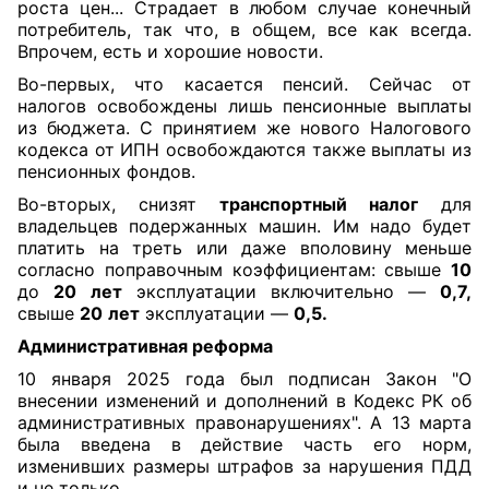
роста цен... Страдает в любом случае конечный
потребитель, так что, в общем, все как всегда.
Впрочем, есть и хорошие новости.
Во-первых, что касается пенсий. Сейчас от
налогов освобождены лишь пенсионные выплаты
из бюджета. С принятием же нового Налогового
кодекса от ИПН освобождаются также выплаты из
пенсионных фондов.
Во-вторых, снизят
транспортный налог
для
владельцев подержанных машин. Им надо будет
платить на треть или даже вполовину меньше
согласно поправочным коэффициентам: свыше
10
до
20
лет
эксплуатации включительно —
0,7,
свыше
20
лет
эксплуатации —
0,5.
Административная реформа
10 января 2025 года был подписан Закон "О
внесении изменений и дополнений в Кодекс РК об
административных правонарушениях". А 13 марта
была введена в действие часть его норм,
изменивших размеры штрафов за нарушения ПДД
и не только.