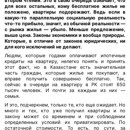
втором чтении. Это в свою очередь означает, что
для
всех остальных, кому бесплатное жилье не
положено, квартиры подорожают. Ведь если в
какую-то параллельную социальную реальность
что-то прибыло, значит, из обычной реальности —
с рынка жилья — убыло. Меньше предложение,
выше цена. Законы экономики и вообще природы.
Которые, в отличие от законов юридических, ни
для кого исключений не делают
.
Людям, которые годами оплачивают ипотечные
кредиты на квартиру, нелегко понять и принять
этот факт, но в Казахстане есть значительная
часть граждан, которые жилье не покупают, а
вправе получить совершенно бесплатно. Так,
сейчас в очереди на квартиру в РК стоят 650
тысяч человек. И почти за каждым из них —
семья.
И это, подчеркнем, только те, кто еще ожидает. Но
много и тех, кто уже получил квартиры и по
закону может со временем и при соблюдении
определенных условий их приватизировать. По
остаточной стоимости. То есть, по сути, за