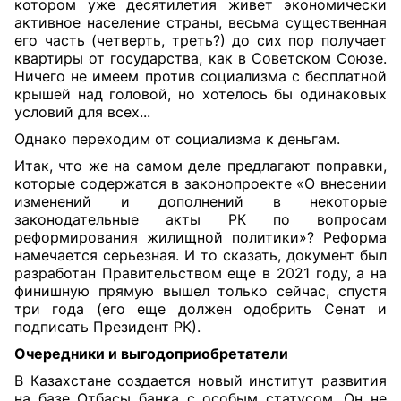
котором уже десятилетия живет экономически
активное население страны, весьма существенная
его часть (четверть, треть?) до сих пор получает
квартиры от
государства, как в Советском Союзе.
Ничего не имеем против социализма с бесплатной
крышей над головой, но хотелось бы одинаковых
условий для всех...
Однако переходим от социализма к деньгам.
Итак, что же на самом деле предлагают поправки,
которые содержатся в законопроекте «О внесении
изменений и дополнений в некоторые
законодательные акты РК по вопросам
реформирования жилищной политики»? Реформа
намечается серьезная. И то сказать, документ был
разработан Правительством еще в 2021 году, а на
финишную прямую вышел только сейчас, спустя
три года (его еще должен одобрить Сенат и
подписать Президент РК).
Очередники и выгодоприобретатели
В Казахстане создается новый институт развития
на базе Отбасы банка с особым статусом. Он не