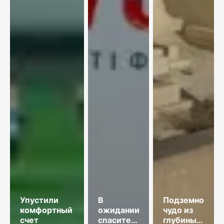
Упустили
В
Подземное
комфортный
ожидании
чудо из
счет
спасительного
глубины