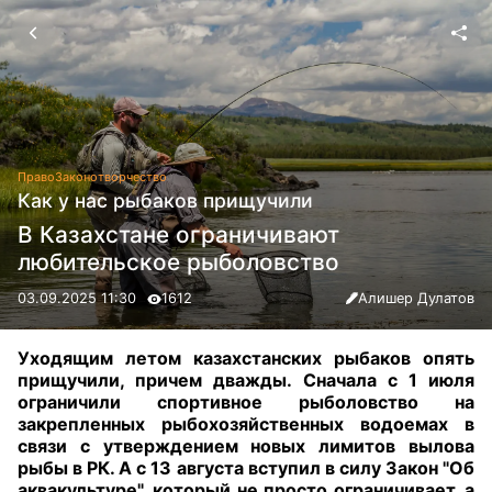
Право
Законотворчество
Как у нас рыбаков прищучили
В Казахстане ограничивают
любительское рыболовство
03.09.2025 11:30
1612
Алишер Дулатов
Уходящим летом казахстанских рыбаков опять
прищучили, причем дважды. Сначала с 1 июля
ограничили спортивное рыболовство на
закрепленных рыбохозяйственных водоемах в
связи с утверждением новых лимитов вылова
рыбы в РК. А с 13 августа вступил в силу Закон "Об
аквакультуре", который не просто ограничивает, а