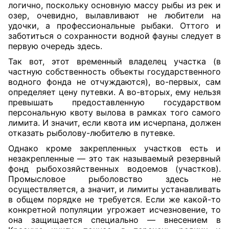
логично, поскольку основную массу рыбы из рек и
озер, очевидно, вылавливают не любители на
удочки, а профессиональные рыбаки. Оттого и
заботиться о сохранности водной фауны следует в
первую очередь здесь.
Так вот, этот временный владелец участка (в
частную собственность объекты государственного
водного фонда не отчуждаются), во-первых, сам
определяет цену путевки. А во-вторых, ему нельзя
превышать предоставленную государством
персональную квоту вылова в рамках того самого
лимита. И значит, если квота им исчерпана, должен
отказать рыболову-любителю в путевке.
Однако кроме закрепленных участков есть и
незакрепленные — это так называемый резервный
фонд рыбохозяйственных водоемов (участков).
Промысловое рыболовство здесь не
осуществляется, а значит, и лимиты устанавливать
в общем порядке не требуется. Если же какой-то
конкретной популяции угрожает исчезновение, то
она защищается специально — внесением в