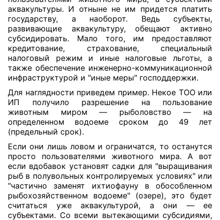
аквакультуры. И отныне не им придется платить
государству, а наоборот. Ведь субъекты,
развивающие аквакультуру, обещают активно
субсидировать. Мало того, им предоставляют
кредитование, страхование, специальный
налоговый режим и иные налоговые льготы, а
также обеспечение инженерно-коммуникационной
инфраструктурой и "иные меры" господдержки.
Для наглядности приведем пример. Некое ТОО или
ИП получило разрешение на пользование
животным миром — рыболовство — на
определенном водоеме сроком до 49 лет
(предельный срок).
Если они лишь ловом и ограничатся, то останутся
просто пользователями животного мира. А вот
если вдобавок установят садки для "выращивания
рыб в полувольных контролируемых условиях" или
"частично заменят ихтиофауну в обособленном
рыбохозяйственном водоеме" (озере), это будет
считаться уже аквакультурой, а они — ее
субъектами. Со всеми вытекающими субсидиями,