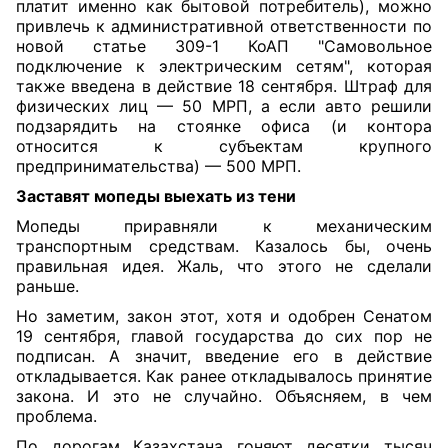
платит именно как бытовой потребитель), можно
привлечь к административной ответственности по
новой
статье
309-1 КоАП "Самовольное
подключение к электрическим сетям", которая
также введена в действие 18 сентября. Штраф для
физических лиц — 50 МРП, а если авто решили
подзарядить на стоянке офиса (и контора
относится к субъектам крупного
предпринимательства) — 500 МРП.
Заставят мопеды выехать из тени
Мопеды приравняли к механическим
транспортным средствам. Казалось бы, очень
правильная идея. Жаль, что этого не сделали
раньше.
Но заметим, закон этот, хотя и одобрен Сенатом
19 сентября, главой государства до сих пор не
подписан. А значит, введение его в действие
откладывается. Как ранее откладывалось принятие
закона. И это не случайно. Объясняем, в чем
проблема.
По дорогам Казахстана гоняют десятки тысяч