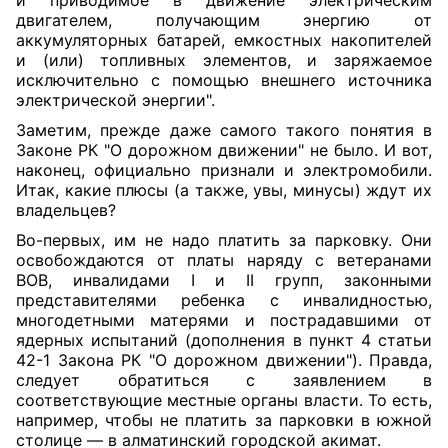
и приводимое в движение электрическим
двигателем, получающим энергию от
аккумуляторных батарей, емкостных накопителей
и (или) топливных элементов, и заряжаемое
исключительно с помощью внешнего источника
электрической энергии".
Заметим, прежде даже самого такого понятия в
Законе РК "О дорожном движении" не было. И вот,
наконец, официально признали и электромобили.
Итак, какие плюсы (а также, увы, минусы) ждут их
владельцев?
Во-первых, им не надо платить за парковку. Они
освобождаются от платы наряду с ветеранами
ВОВ, инвалидами I и II групп, законными
представителями ребенка с инвалидностью,
многодетными матерями и пострадавшими от
ядерных испытаний (
дополнения
в пункт 4 статьи
42-1 Закона РК "О дорожном движении"). Правда,
следует обратиться с заявлением в
соответствующие местные органы власти. То есть,
например, чтобы не платить за парковки в южной
столице — в алматинский городской акимат.