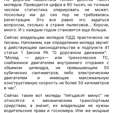
мопедов. Приводится цифра в 80 тысяч, но точным
числом статистика оперировать не может,
поскольку им до сих пор не требовалась
регистрация. Это все равно что задаться
вопросом, сколько в стране пылесовов… Короче,
много. И с каждым годом становится еще больше.
Сейчас владельцам мопедов ПДД практически не
писаны. Напомним, как определение мопеда звучит
в действующем законодательстве в
подпункте 41
статьи 1 Закона РК "О дорожном движении":
"Мопед — двух— или трехколесное ТС,
снабженное двигателем внутреннего сгорания с
объемом цилиндра, не превышающим 50
кубических сантиметров, либо электрическим
двигателем и имеющее максимальную
конструктивную скорость не более 50 километров
в час".
Сейчас такие вот мопеды "пятьдесят минус" не
относятся к механическим транспортным
средствам, а значит, их владельцам не нужны
водительские права и госномера. Или же мощные