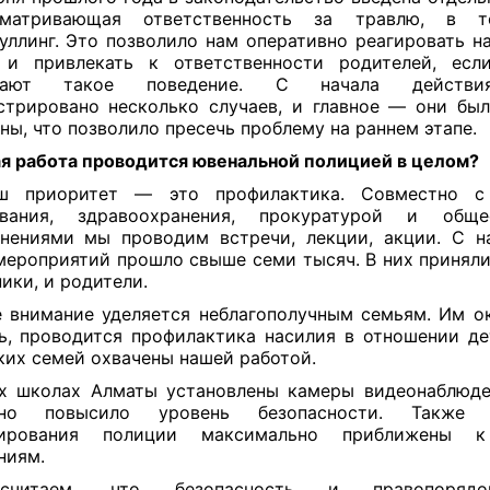
сматривающая ответственность за травлю, в 
уллинг. Это позволило нам оперативно реагировать н
 и привлекать к ответственности родителей, есл
скают такое поведение. С начала действ
стрировано несколько случаев, и главное — они бы
ны, что позволило пресечь проблему на раннем этапе.
я работа проводится ювенальной полицией в целом?
 приоритет — это профилактика. Совместно с
ования, здравоохранения, прокуратурой и обще
нениями мы проводим встречи, лекции, акции. С н
мероприятий прошло свыше семи тысяч. В них приняли
ики, и родители.
 внимание уделяется неблагополучным семьям. Им о
, проводится профилактика насилия в отношении де
ких семей охвачены нашей работой.
х школах Алматы установлены камеры видеонаблюде
зно повысило уровень безопасности. Также 
лирования полиции максимально приближены 
ниям.
читаем, что безопасность и правопоряд