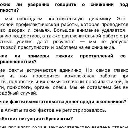
но ли уверенно говорить о снижении подр
пности?
 мы наблюдаем положительную динамику. Это 
ксной профилактической работы, которая проводится
 во дворах и семьях. Большое внимание уделяется
анию подростков, а также разъяснительной работе с р
стные усилия дают результат — мы не допуск
тковой преступности и работаем на ее снижение.
ли ли примеры тяжких преступлений со
ершеннолетних?
ие факты встречаются единично. Но самое главно
му из них проводится комплексная работа: пре
ты, подростки и их семьи охвачены профилактикой, 
ги, психологи, органы опеки. Мы не оставляем без в
одобный случай.
 ли факты вымогательства денег среди школьников?
 в Алматы таких фактов не регистрировалось.
обстоит ситуация с буллингом?
ня прошлого года в законодательство введена отдельн