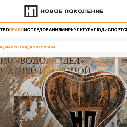
ТВО
ПРАВО
ИССЛЕДОВАНИЯ
МИР
КУЛЬТУРА
ЛЮДИ
СПОРТ
С
иции все под контролем