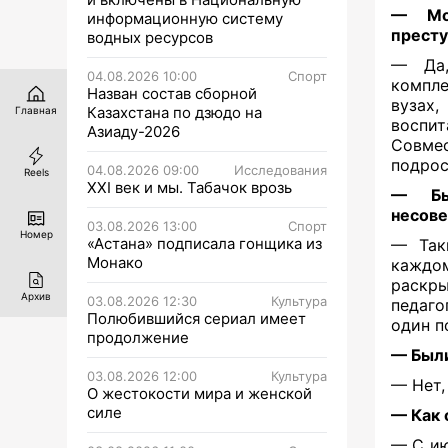
— Мож
информационную систему
престу
водных ресурсов
— Да,
04.08.2026 10:00
Спорт
компле
Назван состав сборной
вузах,
Казахстана по дзюдо на
Главная
воспит
Азиаду-2026
Совме
подрос
04.08.2026 09:00
Исследования
Reels
XXI век и мы. Табачок врозь
— Бы
несов
03.08.2026 13:00
Спорт
Номер
«Астана» подписала гонщика из
— Так
Монако
каждо
раскры
Архив
03.08.2026 12:30
Культура
педаго
Полюбившийся сериал имеет
один п
продолжение
— Были
03.08.2026 12:00
Культура
— Нет,
О жестокости мира и женской
силе
— Как 
— С ию