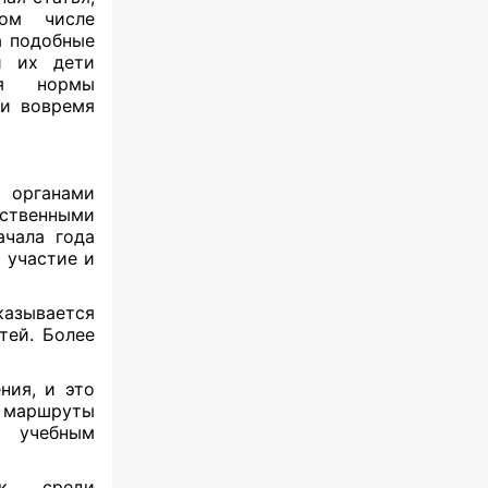
том числе
а подобные
и их дети
ия нормы
ли вовремя
 органами
ственными
ачала года
 участие и
казывается
тей. Более
ния, и это
маршруты
к учебным
ок среди