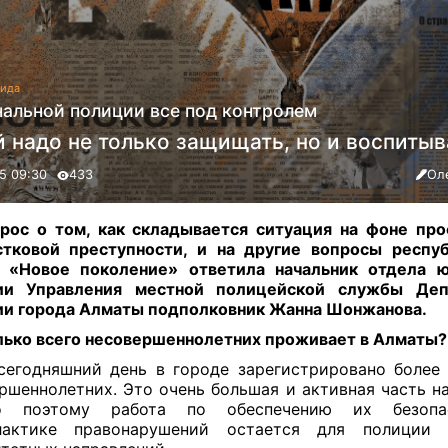
ида
нальной полиции все под контролем
 надо не только защищать, но и воспитыв
25 09:30
433
Ол
рос о том, как складывается ситуация на фоне пр
тковой преступности, и на другие вопросы респу
ы «Новое поколение» ответила начальник отдела ю
ии Управления местной полицейской службы Деп
и города Алматы подполковник Жанна Шонжанова.
ько всего несовершеннолетних проживает в Алматы?
егодняшний день в городе зарегистрировано более
ршеннолетних. Это очень большая и активная часть на
о поэтому работа по обеспечению их безопа
лактике правонарушений остается для полиции