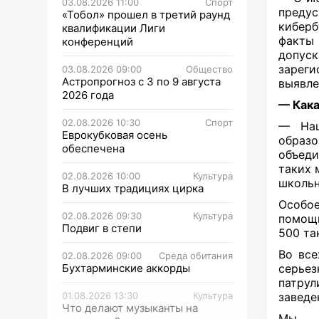
03.08.2026 11:00
Спорт
преду
«Тобол» прошел в третий раунд
киберб
квалификации Лиги
факты
конференций
допу
зареги
03.08.2026 09:00
Общество
Астропрогноз с 3 по 9 августа
выявле
2026 года
— Кака
02.08.2026 10:30
Спорт
— Наш
Еврокубковая осень
образ
обеспечена
объеди
таких 
02.08.2026 10:00
Культура
школьн
В лучших традициях цирка
Особое
02.08.2026 09:30
Культура
помощь
Подвиг в степи
500 та
Во все
02.08.2026 09:00
Среда обитания
Бухтарминские аккорды
серье
патру
01.08.2026 13:30
Культура
заведе
Что делают музыканты на
Мы с