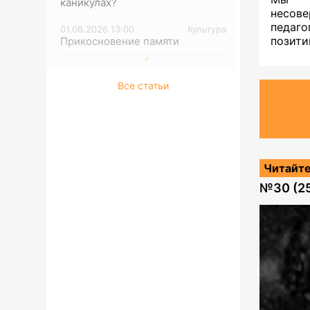
каникулах?
несов
педаг
01.08.2026 13:00
Культура
позити
Прикосновение памяти
Все статьи
Читайте
№
30 (2