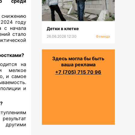
но среди
снижению
 2024 году
а с начала
Детки в клетке
ений стало
26.06.2026 12:30
Фемида
актической
ростками?
Здесь могла бы быть
одится на
ваша реклама
и мелкое
+7 (705) 715 70 96
о, и самое
ываемость.
 полиции и
?
ступлениям
результат
 другими