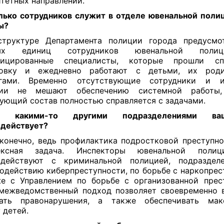
тетных направлений.
ько сотрудников служит в отделе ювенальной поли
ы?
труктуре Департамента полиции города предусмо
ных единиц сотрудников ювенальной поли
фицированные специалисты, которые прошли сп
товку и ежедневно работают с детьми, их род
огами. Временно отсутствующие сотрудники и 
сии не мешают обеспечению системной работы
ующий состав полностью справляется с задачами.
какими-то другими подразделениями ва
действует?
конечно, ведь профилактика подростковой преступн
ексная задача. Инспекторы ювенальной поли
одействуют с криминальной полицией, подраздел
одействию киберпреступности, по борьбе с наркопрес
е с Управлением по борьбе с организованной прес
межведомственный подход позволяет своевременно 
кать правонарушения, а также обеспечивать мак
 детей.