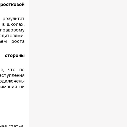
остковой
результат
 в школах,
 правовому
одителями.
аем роста
 стороны
е, что по
ступления
подключены
нимания ни
ая статья,