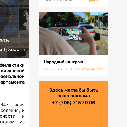
ать
ег Губайдулин
Народный контроль
офилактики
12.07.2026 09:30
Законотворчество
бликанской
венальной
артамента
Здесь могла бы быть
ваша реклама
+7 (705) 715 70 96
 647 тысяч
селения, и
сности и
 одним из