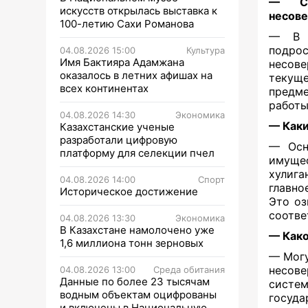
— Ск
искусств открылась выставка к
несове
100-летию Сахи Романова
— В А
подрос
04.08.2026 15:00
Культура
Имя Бактияра Адамжана
несове
оказалось в летних афишах на
текуще
всех континентах
предме
работы
04.08.2026 14:30
Экономика
— Каки
Казахстанские ученые
разработали цифровую
— Осн
платформу для селекции пчел
имуще
хулига
04.08.2026 14:00
Спорт
главно
Историческое достижение
Это оз
соотве
04.08.2026 13:30
Экономика
В Казахстане намолочено уже
— Како
1,6 миллиона тонн зерновых
— Могу
несов
04.08.2026 13:00
Среда обитания
Данные по более 23 тысячам
сист
водным объектам оцифрованы
госуда
и включены в Национальную