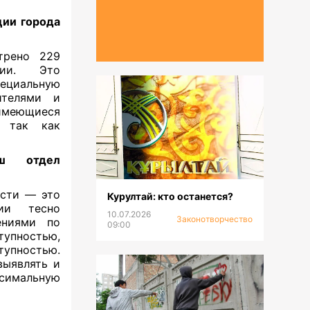
ции города
трено 229
ции. Это
ециальную
ителями и
имеющиеся
, так как
ш отдел
ости — это
Курултай: кто останется?
ции тесно
10.07.2026
Законотворчество
ениями по
09:00
тупностью,
тупностью.
выявлять и
симальную