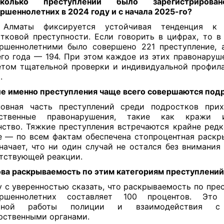
олько преступлений было зарегистрирова
ршеннолетних в 2024 году и с начала 2025-го?
лматы фиксируется устойчивая тенденция к 
тковой преступности. Если говорить в цифрах, то в
ршеннолетними было совершено 221 преступление, 
го года — 194. При этом каждое из этих правонаруш
том тщательной проверки и индивидуальной профил
.
е именно преступления чаще всего совершаются под
овная часть преступлений среди подростков прих
ственные правонарушения, такие как кражи 
нство. Тяжкие преступления встречаются крайне редк
е — по всем фактам обеспечена стопроцентная раскр
начает, что ни один случай не остался без внимания
тствующей реакции.
ва раскрываемость по этим категориям преступлений
 с уверенностью сказать, что раскрываемость по пре
ершеннолетних составляет 100 процентов. Это 
емной работы полиции и взаимодействия с
рственными органами.