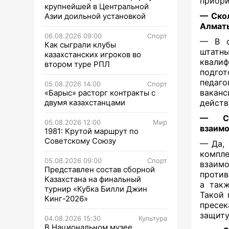
приори
крупнейшей в Центральной
— Скол
Азии доильной установкой
Алмат
06.08.2026 09:00
Спорт
— В с
Как сыграли клубы
штат
казахстанских игроков во
квали
втором туре РПЛ
подго
педаг
05.08.2026 14:00
Спорт
вакан
«Барыс» расторг контракты с
двумя казахстанцами
действ
— С 
05.08.2026 12:00
Мир
взаимо
1981: Крутой маршрут по
Советскому Союзу
— Да, 
компл
05.08.2026 09:00
Спорт
взаим
Представлен состав сборной
против
Казахстана на финальный
а такж
турнир «Кубка Билли Джин
Такой 
Кинг-2026»
пресе
защиту
04.08.2026 15:30
Культура
В Национальном музее