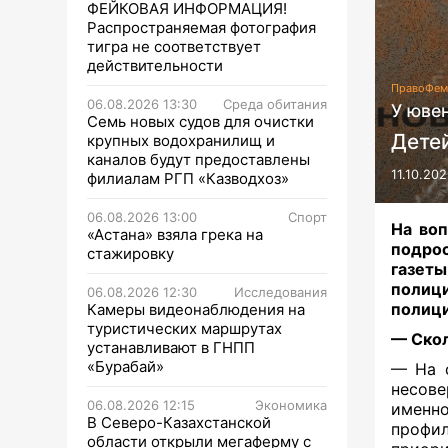
ФЕЙКОВАЯ ИНФОРМАЦИЯ!
Распространяемая фотография
тигра не соответствует
действительности
Право
Фем
06.08.2026 13:30
Среда обитания
У юве
Семь новых судов для очистки
Детей
крупных водохранилищ и
каналов будут предоставлены
11.10.20
филиалам РГП «Казводхоз»
06.08.2026 13:00
Спорт
На воп
«Астана» взяла грека на
подрос
стажировку
газет
полиц
06.08.2026 12:30
Исследования
полици
Камеры видеонаблюдения на
туристических маршрутах
— Скол
устанавливают в ГНПП
«Бурабай»
— На с
несове
06.08.2026 12:15
Экономика
именн
В Северо-Казахстанской
профи
области открыли мегаферму с