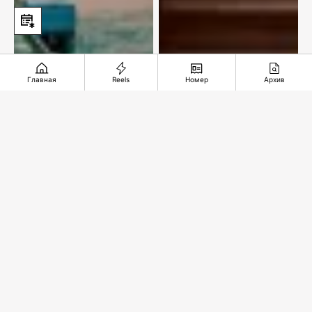
Главная
Reels
Номер
Архив
Казахстан делает
ставку на
ExxonMobil
гидроэнергетику
остается с нами!