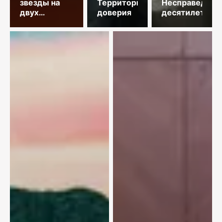
звезды на
Территория
Несправедлив
двух
доверия
десятилетий
площадках
столицы