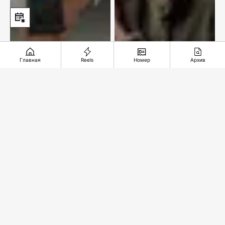
Главная
Reels
Номер
Архив
В лучших
традициях цирка
Подвиг в степи