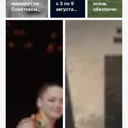
маршрут по
с 3 по 9
осень
Советскому
августа
обеспечена
Союзу
2026
года