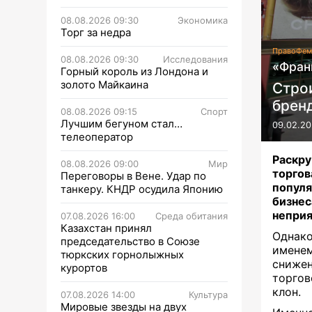
08.08.2026 09:30
Экономика
Торг за недра
Право
Фем
08.08.2026 09:30
Исследования
«Фран
Горный король из Лондона и
золото Майкаина
Стро
бренд
08.08.2026 09:15
Спорт
Лучшим бегуном стал…
09.02.20
телеоператор
Раскру
08.08.2026 09:00
Мир
торгов
Переговоры в Вене. Удар по
попул
танкеру. КНДР осудила Японию
бизне
неприя
07.08.2026 16:00
Среда обитания
Казахстан принял
Однако
председательство в Союзе
имене
тюркских горнолыжных
сниже
курортов
торгов
клон.
07.08.2026 14:00
Культура
Мировые звезды на двух