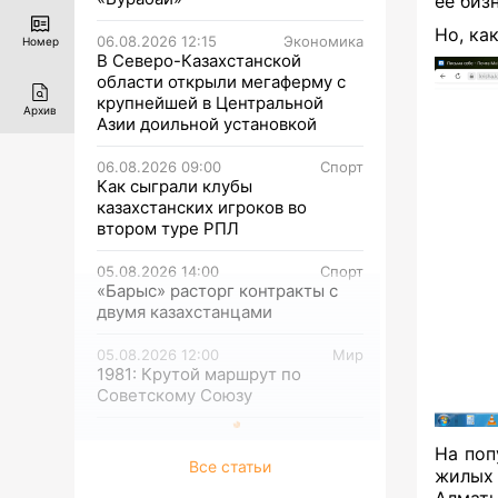
ее биз
Но, ка
06.08.2026 12:15
Экономика
Номер
В Северо-Казахстанской
области открыли мегаферму с
крупнейшей в Центральной
Архив
Азии доильной установкой
06.08.2026 09:00
Спорт
Как сыграли клубы
казахстанских игроков во
втором туре РПЛ
05.08.2026 14:00
Спорт
«Барыс» расторг контракты с
двумя казахстанцами
05.08.2026 12:00
Мир
1981: Крутой маршрут по
Советскому Союзу
На поп
Все статьи
жилых 