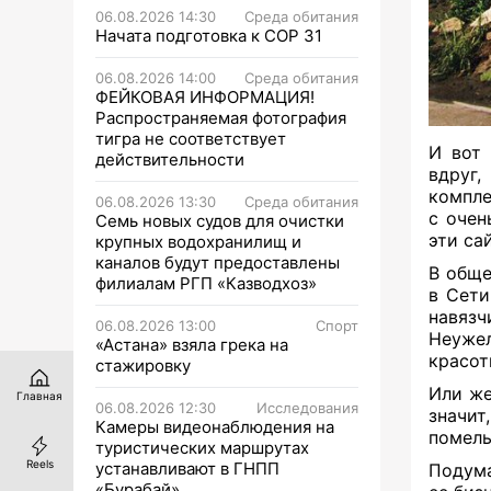
06.08.2026 14:30
Среда обитания
Начата подготовка к СОР 31
06.08.2026 14:00
Среда обитания
ФЕЙКОВАЯ ИНФОРМАЦИЯ!
Распространяемая фотография
тигра не соответствует
И вот 
действительности
вдруг,
компле
06.08.2026 13:30
Среда обитания
с очен
Семь новых судов для очистки
эти саи
крупных водохранилищ и
каналов будут предоставлены
В обще
филиалам РГП «Казводхоз»
в Сети
навязч
06.08.2026 13:00
Спорт
Неужел
«Астана» взяла грека на
красот
стажировку
Или же
Главная
06.08.2026 12:30
Исследования
значи
Камеры видеонаблюдения на
помель
туристических маршрутах
Reels
устанавливают в ГНПП
Подума
«Бурабай»