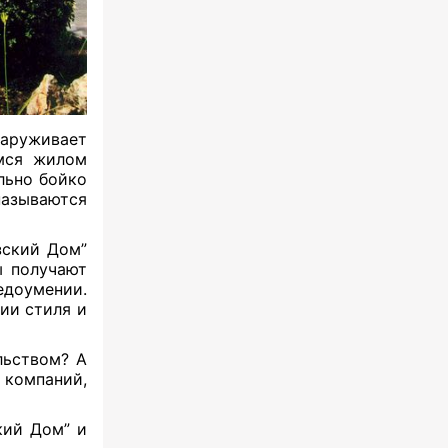
наруживает
емся жилом
ьно бойко
 называются
ский Дом”
ы получают
едоумении.
ии стиля и
льством? А
омпаний,
ий Дом” и