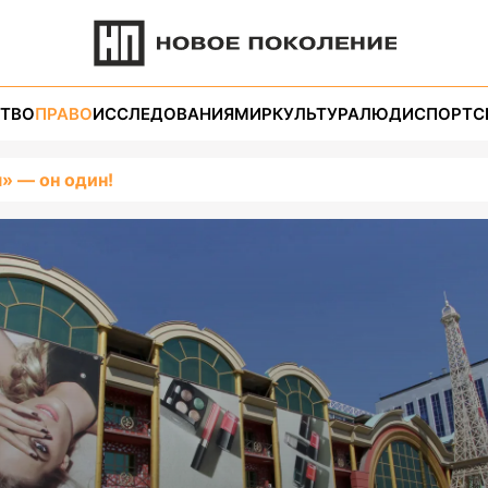
ТВО
ПРАВО
ИССЛЕДОВАНИЯ
МИР
КУЛЬТУРА
ЛЮДИ
СПОРТ
С
» — он один!