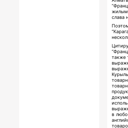
Алмат
“Франц
жилым 
слава 
Поэто
“Кара
нескол
Цитиру
“Франц
также 
выраже
выраж
Курылы
товарн
товарн
проду
докум
испол
выраже
в любо
англии
товаро