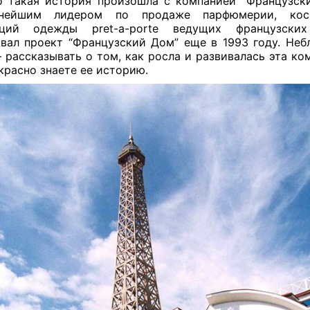
 такая история произошла с компанией “Французск
тнейшим лидером по продаже парфюмерии, ко
кций одежды pret-a-porte ведущих французских
вал проект “Французский Дом” еще в 1993 году. Неб
 рассказывать о том, как росла и развивалась эта ком
красно знаете ее историю.