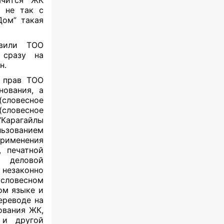
ачится ЖК
о не так с
Дом” такая
авили ТОО
 сразу на
ан.
е прав ТОО
нования, а
(словесное
(словесное
арагайлы
льзованием
применения
 печатной
 деловой
незаконно
словесном
ом языке и
ереводе на
нования ЖК,
 и другой