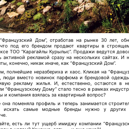
“Французский Дом”, отработав на рынке 30 лет, об
 что под его брендом продают квартиры в строящ
ксе ТОО “Карагайлы Курылыс”. Продажи ведутся довол
ь активной рекламой сразу на нескольких сайтах. И
̆ты, конечно, никак иначе, как “Французский Дом”.
м, полнейшие неразбериха и хаос. Кликая на “Француз
, люди вместо новинок парфюма и брендовой одежд
ивую рекламу жилья. И, естественно, остаются в н
и “Французскому Дому” стало тесно в рамках индустр
ы и компания взялась за квартирный вопрос?
 она поменяла профиль и теперь занимается строите
т, искать самые модные бренды нужно у других к
че.
йте, есть ли тут ущерб имиджу компании “Французск