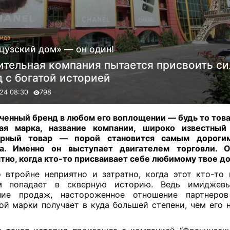
ида
цузский дом» — он один!
ительная компания пытается присвоить с
 с богатой историей
24 08:30
798
ченный бренд в любом его воплощении — будь то товар
ая марка, название компании, широко известный
ярный товар — порой становится самым дороги
са. Именно он выступает двигателем торговли. О
тно, когда кто-то присваивает себе любимому твое д
 втройне неприятно и затратно, когда этот кто-то
м попадает в скверную историю. Ведь имиджевы
ние продаж, настороженное отношение партнеров
ой марки получает в куда большей степени, чем его 