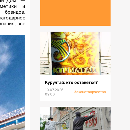
ий Дом” —
сметики и
 брендов.
лагодарное
пания, все
Курултай: кто останется?
10.07.2026
Законотворчество
09:00