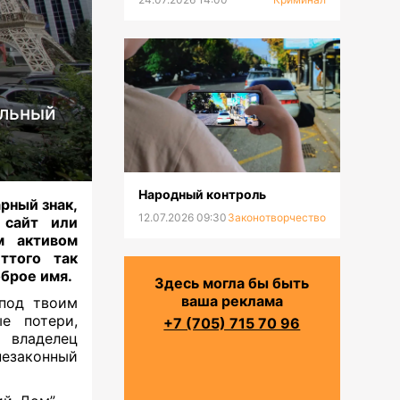
ильный
Народный контроль
ный знак,
12.07.2026 09:30
Законотворчество
 сайт или
м активом
ттого так
оброе имя
.
Здесь могла бы быть
ваша реклама
 под твоим
е потери,
+7 (705) 715 70 96
 владелец
незаконный