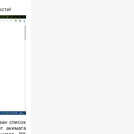
ости!
ван список
от акимата