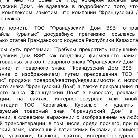
ы, в нем 45 объектов. Под номером восемь зн
узский Дом”. Не вдаваясь в подробности того, чт
комплексом, заметим, что компании “Французский 
не нужна.
му юристы ТОО “Французский Дом BSB” отпр
гайлы Курылыс” досудебную претензию, ссылаясь
ько статей Гражданского кодекса Республики Казахст
ем суть претензии: “Требуем прекратить нарушени
узский Дом BSB” как владельца фирменного наиме
товарных знаков (товарного знака “Французский Дом” 
ние) и товарного знака “Французский Дом BSB” 
ение с изображением) путем прекращения ТОО “К
с” продажи товаров/квартир/недвижимости с испо
ого знака “Французский Дом”, а также прекращения 
ого знака “Французский Дом” в вывесках, рекламе,
кции, на сайтах, интернет-ресурсах или иной
ентации ТОО “Карагайлы Курылыс” и удалить 
ьзуемый товарный знак “Французский Дом” в 
нии, в словесном выражении с изображением на люб
й транслитерации, в том числе, среди прочего, при п
̆ский язык, написанный латинскими буквами, с наиме
в, упаковки, бланков, сайтов, интернет-ресурсов