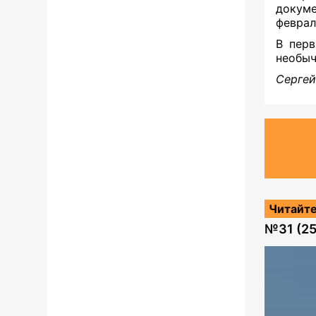
докуме
феврал
В перв
необыч
Сергеи
Читайте
№
31 (2