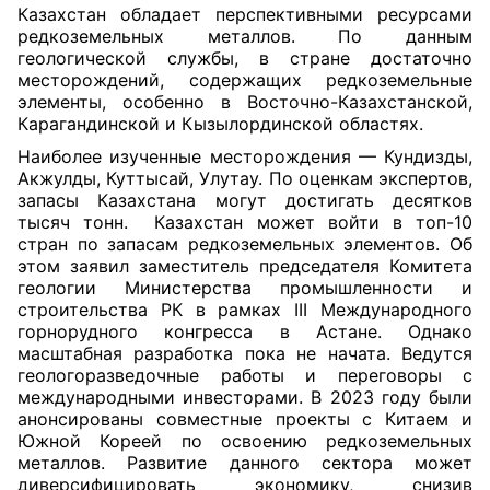
Казахстан обладает перспективными ресурсами
редкоземельных металлов. По данным
геологической службы, в стране достаточно
месторождений, содержащих редкоземельные
элементы, особенно в Восточно-Казахстанской,
Карагандинской и Кызылординской областях.
Наиболее изученные месторождения — Кундизды,
Акжулды, Куттысай, Улутау. По оценкам экспертов,
запасы Казахстана могут достигать десятков
тысяч тонн.
Казахстан может войти в топ-10
стран по запасам редкоземельных элементов. Об
этом заявил заместитель председателя Комитета
геологии Министерства промышленности и
строительства РК в рамках III Международного
горнорудного конгресса в Астане. Однако
масштабная разработка пока не начата. Ведутся
геологоразведочные работы и переговоры с
международными инвесторами. В 2023 году были
анонсированы совместные проекты с Китаем и
Южной Кореей по освоению редкоземельных
металлов. Развитие данного сектора может
диверсифицировать экономику, снизив