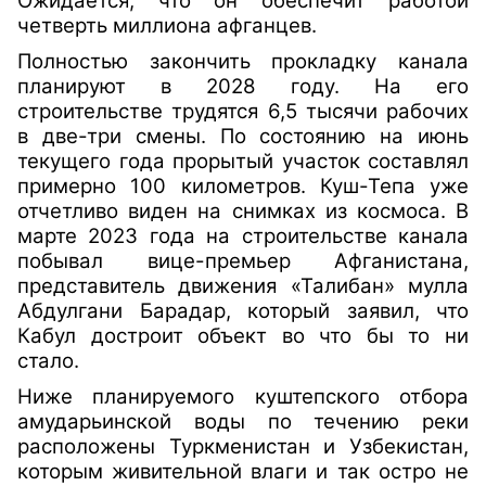
Ожидается, что он обеспечит работой
четверть миллиона афганцев.
Полностью закончить прокладку канала
планируют в 2028 году. На его
строительстве трудятся 6,5 тысячи рабочих
в две-три смены. По состоянию на июнь
текущего года прорытый участок составлял
примерно 100 километров. Куш-Тепа уже
отчетливо виден на снимках из космоса. В
марте 2023 года на строительстве канала
побывал вице-премьер Афганистана,
представитель движения «Талибан» мулла
Абдулгани Барадар, который заявил, что
Кабул достроит объект во что бы то ни
стало.
Ниже планируемого куштепского отбора
амударьинской воды по течению реки
расположены Туркменистан и Узбекистан,
которым живительной влаги и так остро не