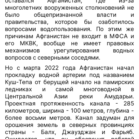
оставался Афганистан, где из-за
многолетних вооруженных столкновений не
было общепризнанной власти и
правительства, которое бы озаботилось
вопросами водопользования. По этим же
причинам Афганистан не входит в МФСА и
его МКВК, вообще не имеет правовых
механизмов урегулирования водных
вопросов с северными соседями.
Но с марта 2022 года Афганистан начал
прокладку водной артерии под названием
Куш-Тепа от берущей начало на памирских
ледниках и самой многоводной в
Центральной Азии реки Амударьи.
Проектная протяженность канала - 285
километров, ширина - 100 метров, глубина -
более восьми метров. Канал задуман для
орошения земель в северных провинциях
страны - Балх, Джаузджан и Фарьяб.