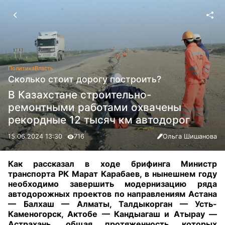
Политика
Власть
Сколько стоит дорогу построить?
В Казахстане строительно-
ремонтными работами охвачены
рекордные 12 тысяч км автодорог
15.06.2024 13:30
716
Ольга Шишанова
Как рассказал в ходе брифинга Министр
транспорта РК Марат Карабаев, в нынешнем году
необходимо завершить модернизацию ряда
автодорожных проектов по направлениям Астана
— Балхаш — Алматы, Талдыкорган — Усть-
Каменогорск, Актобе — Кандыагаш и Атырау —
Астрахань, общая протяженность которых