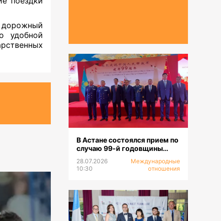
ие поездки
ь дорожный
о удобной
рственных
В Астане состоялся прием по
случаю 99-й годовщины
образования НОАК
28.07.2026
Международные
10:30
отношения