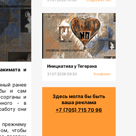
Инициатива у Тегерана
акимата и
31.07.2026 09:30
Конфликт
нный ранее
жбы и сам
Здесь могла бы быть
осорганы и
ваша реклама
чного - в
работу они
+7 (705) 715 70 96
о прежнему
том, чтобы