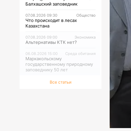
Балхашский заповедник
07.08.2026 09:30
Общество
Что происходит в лесах
Казахстана
07.08.2026 09:00
Экономика
Альтернативы КТК нет?
06.08.2026 15:00
Среда обитания
Маркакольскому
государственному природному
заповеднику 50 лет
06.08.2026 14:30
Среда обитания
Все статьи
Начата подготовка к СОР 31
06.08.2026 14:00
Среда обитания
ФЕЙКОВАЯ ИНФОРМАЦИЯ!
Распространяемая фотография
тигра не соответствует
действительности
06.08.2026 13:30
Среда обитания