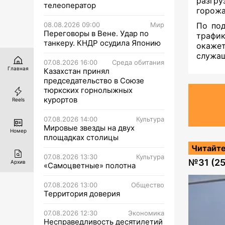
разгру
телеоператор
горожа
08.08.2026 09:00
Мир
По под
Переговоры в Вене. Удар по
трафи
танкеру. КНДР осудила Японию
окаже
служащ
07.08.2026 16:00
Среда обитания
Главная
Казахстан принял
председательство в Союзе
тюркских горнолыжных
курортов
Reels
07.08.2026 14:00
Культура
Мировые звезды на двух
Номер
площадках столицы
Читайте
07.08.2026 13:30
Культура
№
31 (2
Архив
«Самоцветные» полотна
07.08.2026 13:00
Общество
Территория доверия
07.08.2026 12:30
Экономика
Несправедливость десятилетий