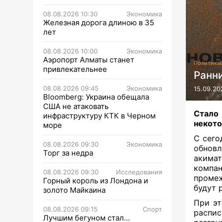
08.08.2026 10:30
Экономика
Железная дорога длиною в 35
лет
08.08.2026 10:00
Экономика
Аэропорт Алматы станет
Политика
привлекательнее
Ранн
08.08.2026 09:45
Экономика
15.09.20
Bloomberg: Украина обещала
США не атаковать
Стало
инфраструктуру КТК в Черном
некото
море
С сего
08.08.2026 09:30
Экономика
обнов
Торг за недра
акимат
компа
08.08.2026 09:30
Исследования
промеж
Горный король из Лондона и
будут 
золото Майкаина
При эт
08.08.2026 09:15
Спорт
распис
Лучшим бегуном стал…