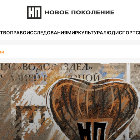
ТВО
ПРАВО
ИССЛЕДОВАНИЯ
МИР
КУЛЬТУРА
ЛЮДИ
СПОРТ
С
ки