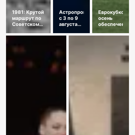
1981: Крутой
Астропрогноз
Еврокубковая
маршрут по
с 3 по 9
осень
Советскому
августа
обеспечена
Союзу
2026
года