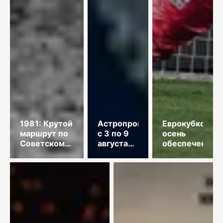
1981: Крутой
Астропрогноз
Еврокубковая
маршрут по
с 3 по 9
осень
Советскому
августа
обеспечена
Союзу
2026
года