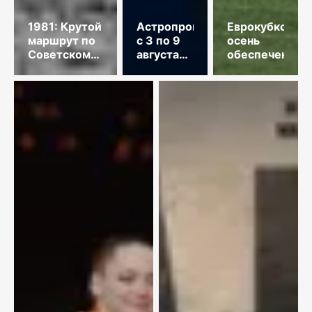
1981: Крутой
Астропрогноз
Еврокубковая
маршрут по
с 3 по 9
осень
Советскому
августа
обеспечена
Союзу
2026
года