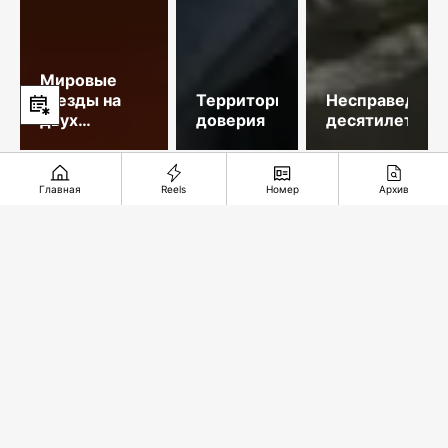
Мировые
звезды на
Территория
Несправедлив
двух
доверия
десятилетий
площадках
столицы
Главная
Reels
Номер
Архив