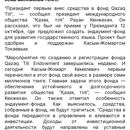
“Президент первым внес средства в фонд Qazaq
Tili”, — сообщил президент международного
общества “Қазақ тілі” Рауан Кенжехан. Он
рассказал, что был на приеме у Президента 12
октября, где предложил создать эндаумент-фонд
для развития государственного языка. Проект был
одобрен и поддержан Касым-Жомартом
Токаевым.
“Мероприятия по созданию и регистрации фонда
Qazaq Tili Endowment завершились недавно. И
сегодня Касым-Жомарт Кемелевич первым
перечислил в этот фонд свой взнос в размере семи
миллионов тенге. Главная задача этого фонда —
обеспечение устойчивого и долгосрочного
развития общества “Қазақ тілі”, — сообщил
Кенжехан. Он также отметил особенность
эндаумент-фонда. Как выяснилось, средства,
собранные в фонд, не будут тратиться. “Средства в
фонде передаются в управление и вливаются в
инвестиции. Доходы от инвестиционной
деятельности будут направлены на уставные