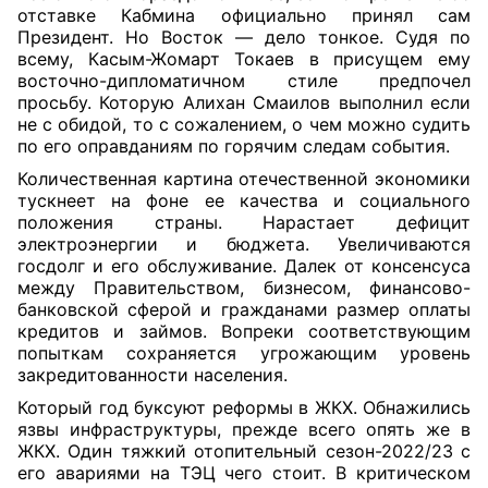
отставке Кабмина официально принял сам
Президент. Но Восток — дело тонкое. Судя по
всему, Касым-Жомарт Токаев в присущем ему
восточно-дипломатичном стиле предпочел
просьбу. Которую Алихан Смаилов выполнил если
не с обидой, то с сожалением, о чем можно судить
по его оправданиям по горячим следам события.
Количественная картина отечественной экономики
тускнеет на фоне ее качества и социального
положения страны. Нарастает дефицит
электроэнергии и бюджета. Увеличиваются
госдолг и его обслуживание. Далек от консенсуса
между Правительством, бизнесом, финансово-
банковской сферой и гражданами размер оплаты
кре
дитов и займов. Вопреки соответствующим
попыткам сохраняется угрожающим уровень
закредитованности населения.
Который год буксуют реформы в ЖКХ. Обнажились
язвы инфраструктуры, прежде всего опять же в
ЖКХ. Один тяжкий отопительный сезон-2022/23 с
его авариями на ТЭЦ чего стоит. В критическом