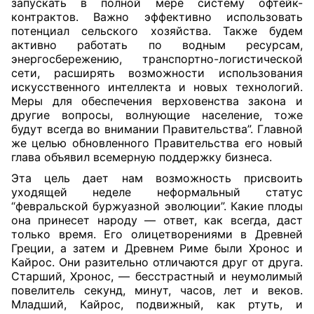
запускать в полной мере систему офтейк-
контрактов. Важно эффективно использовать
потенциал сельского хозяйства. Также будем
активно работать по водным ресурсам,
энергосбережению, транспортно-логистической
сети, расширять возможности использования
искусственного интеллекта и новых технологий.
Меры для обеспечения верховенства закона и
другие вопросы, волнующие население, тоже
будут всегда во внимании Правительства”. Главной
же целью обновленного Правительства его новый
глава объявил всемерную поддержку бизнеса.
Эта цель дает нам возможность присвоить
уходящей неделе неформальный статус
“февральской буржуазной эволюции”. Какие плоды
она принесет народу — ответ, как всегда, даст
только время. Его олицетворениями в Древней
Греции, а затем и Древнем Риме были Хронос и
Кайрос. Они разительно отличаются друг от друга.
Старший, Хронос, — бесстрастный и неумолимый
повелитель секунд, минут, часов, лет и веков.
Младший, Кайрос, подвижный, как ртуть, и