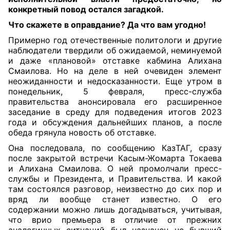
конкретный повод остался загадкой
.
Что скажете в оправдание?
Да что вам угодно!
Примерно год отечественные политологи и другие
наблюдатели твердили об ожидаемой, неминуемой
и даже «плановой» отставке кабмина Алихана
Смаилова. Но на деле в ней очевиден элемент
неожиданности и недосказанности. Еще утром в
понедельник, 5 февраля, пресс-служба
правительства анонсировала его расширенное
заседание в среду для подведения итогов 2023
года и обсуждения дальнейших планов, а после
обеда грянула новость об отставке.
Она последовала, по сообщению КазТАГ, сразу
после закрытой встречи Касым-Жомарта Токаева
и Алихана Смаилова. О ней промолчали пресс-
службы и Президента, и Правительства. И какой
там состоялся разговор, неизвестно до сих пор и
вряд ли вообще станет известно. О его
содержании можно лишь догадываться, учитывая,
что врио премьера в отличие от прежних