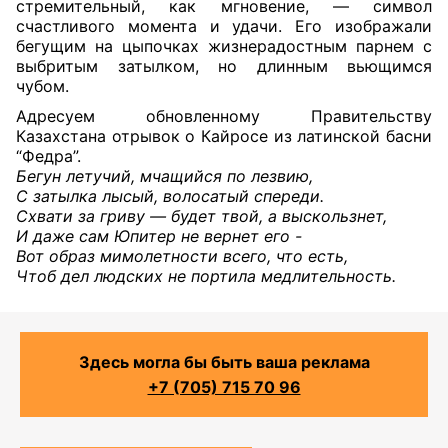
стремительный, как мгновение, — символ
счастливого момента и удачи. Его изображали
бегущим на цыпочках жизнерадостным парнем с
выбритым затылком, но длинным вьющимся
чубом.
Адресуем обновленному Правительству
Казахстана отрывок о Кайросе из латинской басни
“Федра”.
Бегун летучий, мчащийся по лезвию,
С затылка лысый, волосатый спереди.
Схвати за гриву — будет твой, а выскользнет,
И даже сам Юпитер не вернет его -
Вот образ мимолетности всего, что есть,
Чтоб дел людских не портила медлительность.
Здесь могла бы быть ваша реклама
+7 (705) 715 70 96