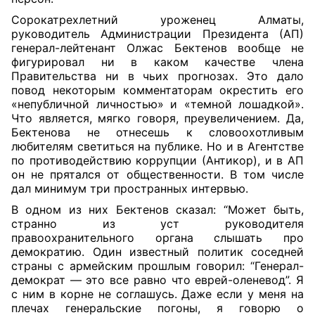
Сорокатрехлетний уроженец Алматы,
руководитель Администрации Президента (АП)
генерал-лейтенант Олжас Бектенов вообще не
фигурировал ни в каком качестве члена
Правительства ни в чьих прогнозах. Это дало
повод некоторым комментаторам окрестить его
«непубличной личностью» и «темной лошадкой».
Что является, мягко говоря, преувеличением. Да,
Бектенова не отнесешь к словоохотливым
любителям светиться на публике. Но и в Агентстве
по противодействию коррупции (Антикор), и в АП
он не прятался от общественности. В том числе
дал минимум три пространных интервью.
В одном из них Бектенов сказал: “Может быть,
странно из уст руководителя
правоохранительного органа слышать про
демократию. Один известный политик соседней
страны с армейским прошлым говорил: “Генерал-
демократ — это все равно что еврей-оленевод”. Я
с ним в корне не соглашусь. Даже если у меня на
плечах генеральские погоны, я говорю о