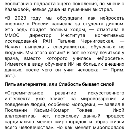
воспитанию подрастающего поколения, по мнению
Казаковой, нельзя даже на пушечный выстрел.
«В 2023 году мы обсуждали, как нейросеть
впервые в России написала за студента диплом.
Это ведь пойдет полным ходом, — отметила в
ММОС директор Института когнитивных
исследований РАН Татьяна Черниговская. —
Начнут выпускать специалистов, обученных не
людьми. Мы этого хотим? Я вот не хочу лечиться у
врача, вместо которого училась нейросеть».
(Имеется в виду обучение ИИ на больших внешних
данных, после чего он учит человека. — Прим.
авт.).
Пять альтернатив, или Слабость бывает силой
«Стремительное развитие искусственного
интеллекта уже влияет на мировоззрение и
поведение людей, особенно молодежи, — заявил в
Послании Касым-Жомарт Токаев. — Иной
альтернативы нет, поскольку данный процесс
кардинально меняет миропорядок и образ жизни
всего человечества». Но как меняет миропорядок