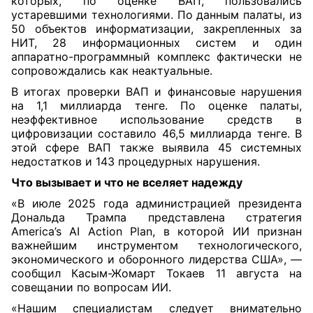
которых, по оценке ВАП, пользовались
устаревшими технологиями. По данным палаты, из
50 объектов информатизации, закрепленных за
НИТ, 28 информационных систем и один
аппаратно-программный комплекс фактически не
сопровождались как неактуальные.
В итогах проверки ВАП и финансовые нарушения
на 1,1 миллиарда тенге. По оценке палаты,
неэффективное использование средств в
цифровизации составило 46,5 миллиарда тенге. В
этой сфере ВАП также выявила 45 системных
недостатков и 143 процедурных нарушения.
Что вызывает и что не вселяет надежду
«В июле 2025 года администрацией президента
Дональда Трампа представлена стратегия
America’s AI Action Plan, в которой ИИ признан
важнейшим инструментом технологического,
экономического и оборонного лидерства США», —
сообщил Касым-Жомарт Токаев 11 августа на
совещании по вопросам ИИ.
«Нашим специалистам следует внимательно