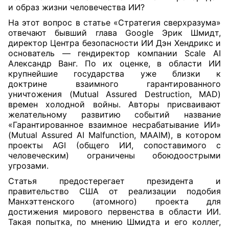
и образ жизни человечества ИИ?
На этот вопрос в статье «Стратегия сверхразума»
отвечают бывший глава Google Эрик Шмидт,
директор Центра безопасности ИИ Дэн Хендрикс и
основатель — гендиректор компании Scale AI
Александр Ванг. По их оценке, в области ИИ
крупнейшие государства уже близки к
доктрине взаимного гарантированного
уничтожения (Mutual Assured Destruction, MAD)
времен холодной войны. Авторы присваивают
желательному развитию событий название
«Гарантированное взаимное несрабатывание ИИ»
(Mutual Assured AI Malfunction, MAАIM), в котором
проекты AGI (общего ИИ, сопоставимого с
человеческим) ограничены обоюдоострыми
угрозами.
Статья предостерегает президента и
правительство США от реализации подобия
Манхэттенского (атомного) проекта для
достижения мирового первенства в области ИИ.
Такая попытка, по мнению Шмидта и его коллег,