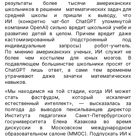
результаты более тысячи американских
школьников в решении
математических задач для
средней школы и пришли к выводу, что
ИИ (конкретно чат-бот ChatGPT упомянутой
компании OpenAI) сильно вредит школьной учебе и
развитию детей в целом. Причем вредит даже
кастомизированный (подстроенный под
индивидуальные запросы) робот-учитель.
По мнению американских ученых, ИИ служит не
более чем костылем для юных мозгов. В
подавляющем большинстве школьники просят от
ChatGPT лишь ответ, а сами тем временем
утрачивают даже зачатки математических
навыков.
«Мы находимся на той стадии, когда ИИ может
стать фастфудом, который искалечит
естественный интеллект», — высказалась за
полгода до выводов пенсильванцев директор
Института педагогики Санкт-Петербургского
госуниверситета Елена Казакова во время
дискуссии в Московском международном
образовательном салоне (ММОС). Подпускать ИИ к