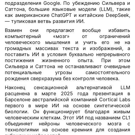
подразделения Google. По убеждению Сильвера и
Саттона, большие языковые модели (LLM), такие
как американские ChatGPT и китайские DeepSeek,
— тупиковая ветвь развития ИИ.
Взамен они предлагают вообще избавить
компьютерный «мозг» от ограничений
человеческого мышления и учить его не на
громадных массивах текста и изображений, а
поставить ИИ в условия буквально непрерывного
постижения жизненного опыта. При этом
Сильвера и Саттона не останавливают очевидные
потенциальные угрозы самостоятельного
рождения сверхразума без контроля человека.
Наконец сенсационной альтернативой LLM
расценена в марте 2025 года презентация в
Барселоне австралийской компанией Cortical Labs
первого в мире ИИ на основе синтетической
биологии. Он функционирует благодаря живым
человеческим клеткам. Этот ИИ под названием CL1
объединяет нейроны человеческого мозга с
технологиями на основе кремния для создания