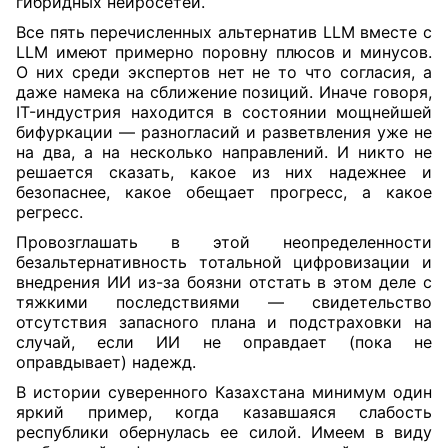
гибридных нейросетей.
Все пять перечисленных альтернатив LLM вместе с
LLM имеют примерно поровну плюсов и минусов.
О них среди экспертов нет не то что согласия, а
даже намека на сближение позиций. Иначе говоря,
IT-индустрия находится в состоянии мощнейшей
бифуркации — разногласий и разветвления уже не
на два, а на несколько направлений. И никто не
решается сказать, какое из них надежнее и
безопаснее, какое обещает прогресс, а какое
регресс.
Провозглашать в этой неопределенности
безальтернативность тотальной цифровизации и
внедрения ИИ из-за боязни отстать в этом деле с
тяжкими последствиями — свидетельство
отсутствия запасного плана и подстраховки на
случай, если ИИ не оправдает (пока не
оправдывает) надежд.
В истории суверенного Казахстана минимум один
яркий пример, когда казавшаяся слабость
республики обернулась ее силой. Имеем в виду