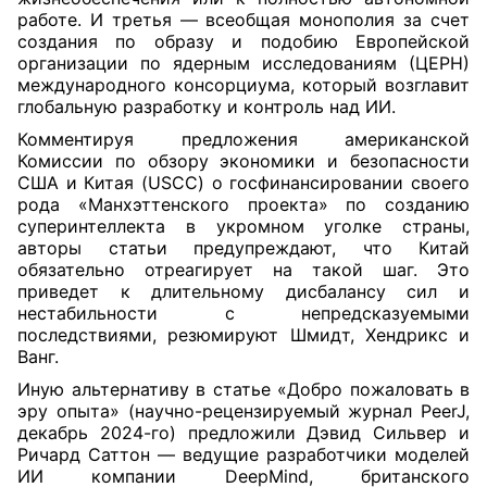
работе. И третья — всеобщая монополия за счет
создания по образу и подобию Европейской
организации по ядерным исследованиям (ЦЕРН)
международного консорциума, который возглавит
глобальную разработку и контроль над ИИ.
Комментируя предложения американской
Комиссии по обзору экономики и безопасности
США и Китая (USCC) о госфинансировании своего
рода «Манхэттенского проекта» по созданию
суперинтеллекта в укромном уголке страны,
авторы статьи предупреждают, что Китай
обязательно отреагирует на такой шаг. Это
приведет к длительному дисбалансу сил и
нестабильности с непредсказуемыми
последствиями, резюмируют Шмидт, Хендрикс и
Ванг.
Иную альтернативу в статье «Добро пожаловать в
эру опыта» (научно-рецензируемый журнал PeerJ,
декабрь 2024-го) предложили Дэвид Сильвер и
Ричард Саттон — ведущие разработчики моделей
ИИ компании DeepMind, британского