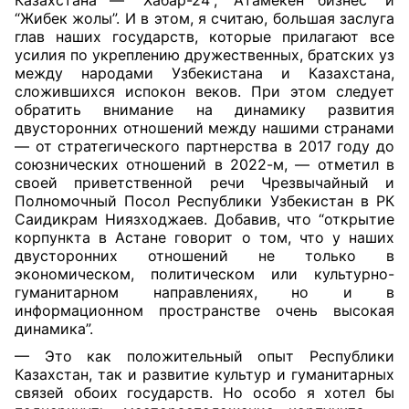
Казахстана — “Хабар-24”, “Атамекен бизнес” и
“Жибек жолы”. И в этом, я считаю, большая заслуга
глав наших государств, которые прилагают все
усилия по укреплению дружественных, братских уз
между народами Узбекистана и Казахстана,
сложившихся испокон веков. При этом следует
обратить внимание на динамику развития
двусторонних отношений между нашими странами
— от стратегического партнерства в 2017 году до
союзнических отношений в 2022-м, — отметил в
своей приветственной речи Чрезвычайный и
Полномочный Посол Республики Узбекистан в РК
Саидикрам Ниязходжаев. Добавив, что “открытие
корпункта в Астане говорит о том, что у наших
двусторонних отношений не только в
экономическом, политическом или культурно-
гуманитарном направлениях, но и в
информационном пространстве очень высокая
динамика”.
— Это как положительный опыт Республики
Казахстан, так и развитие культур и гуманитарных
связей обоих государств. Но особо я хотел бы