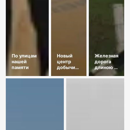
По улицам
Новый
Железная
нашей
центр
дорога
памяти
добычи
длиною в
меди
35 лет