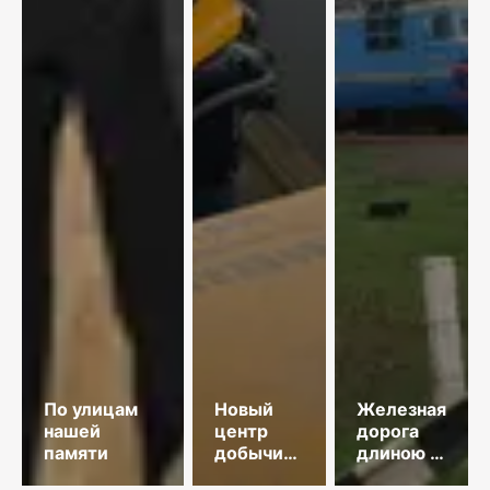
По улицам
Новый
Железная
нашей
центр
дорога
памяти
добычи
длиною в
меди
35 лет