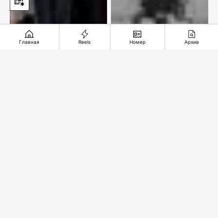
Главная
Reels
Номер
Архив
Аэропорт Алматы
Горный король из
станет
Лондона и золото
привлекательнее
Майкаина
Рекомендуемые