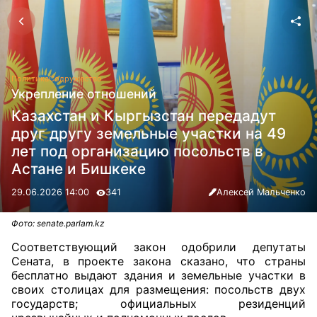
Политика
Содружество
Укрепление отношений
Казахстан и Кыргызстан передадут
друг другу земельные участки на 49
лет под организацию посольств в
Астане и Бишкеке
29.06.2026 14:00
341
Алексей Мальченко
Фото: senate.parlam.kz
Соответствующий закон одобрили депутаты
Сената, в проекте закона сказано, что страны
бесплатно выдают здания и земельные участки в
своих столицах для размещения: посольств двух
государств; официальных резиденций