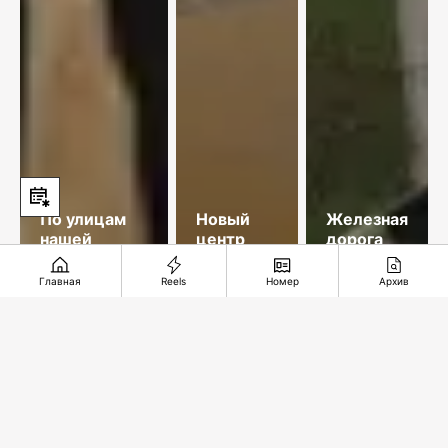
По улицам
Новый
Железная
нашей
центр
дорога
памяти
добычи
длиною в
меди
35 лет
Главная
Reels
Номер
Архив