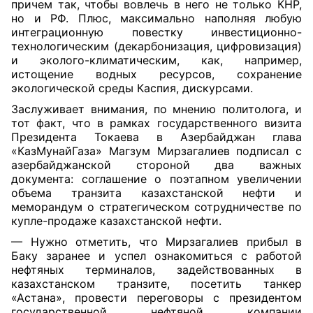
причем так, чтобы вовлечь в него не только КНР,
но и РФ. Плюс, максимально наполняя любую
интеграционную повестку инвестиционно-
технологическим (декарбонизация, цифровизация)
и эколого-климатическим, как, например,
истощение водных ресурсов, сохранение
экологической среды Каспия, дискурсами.
Заслуживает внимания, по мнению политолога, и
тот факт, что в рамках государственного визита
Президента Токаева в Азербайджан глава
«КазМунайГаза» Магзум Мирзагалиев подписал с
азербайджанской стороной два важных
документа: соглашение о поэтапном увеличении
объема транзита казахстанской нефти и
меморандум о стратегическом сотрудничестве по
купле-продаже казахстанской нефти.
— Нужно отметить, что Мирзагалиев прибыл в
Баку заранее и успел ознакомиться с работой
нефтяных терминалов, задействованных в
казахстанском транзите, посетить танкер
«Астана», провести переговоры с президентом
государственной нефтяной компании