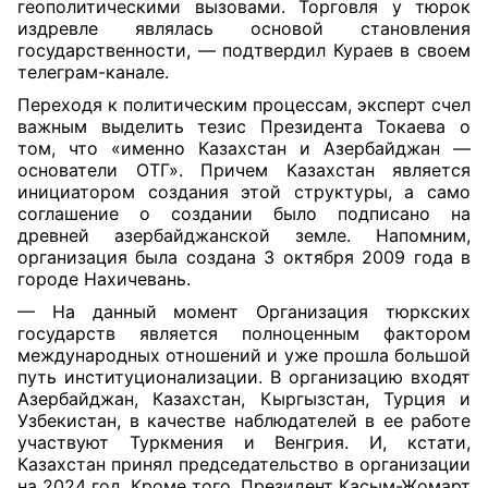
геополитическими вызовами. Торговля у тюрок
издревле являлась основой становления
государственности, — подтвердил Кураев в своем
телеграм-канале.
Переходя к политическим процессам, эксперт счел
важным выделить тезис Президента Токаева о
том, что «именно Казахстан и Азербайджан —
основатели ОТГ». Причем Казахстан является
инициатором создания этой структуры, а само
соглашение о создании было подписано на
древней азербайджанской земле. Напомним,
организация была создана 3 октября 2009 года в
городе Нахичевань.
— На данный момент Организация тюркских
государств является полноценным фактором
международных отношений и уже прошла большой
путь институционализации. В организацию входят
Азербайджан, Казахстан, Кыргызстан, Тур
ция и
Узбекистан, в качестве наблюдателей в ее работе
участвуют Туркмения и Венгрия. И, кстати,
Казахстан принял председательство в организации
на 2024 год. Кроме того, Президент Касым-Жомарт