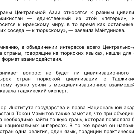
раны Центральной Азии относятся к разным цивили
жикистан — единственный из этой «пятерки», к
осится к иранскому миру, в то время как остальные
их соседа — к тюркскому», — заявила Майтдинова.
мнению, в объединении интересов всего Центрально-
а страны, говорящие на тюркских языках, нашли для 
̆ формат взаимодействия.
зникает вопрос: не будет ли цивилиза
ционного 
тырех стран тюркской цивилизации с Таджики
тому нужно усилить межцивилизационное взаимодей
казала таджикский эксперт.
ор Института государства и права Национальной ака
стана Токон Мамытов также заметил, что при объедин
а необходимо найти тонкую грань, которая позволяла 
х национальных интересах. В то же время он напомн
стран одна религия, один язык, традиции практически