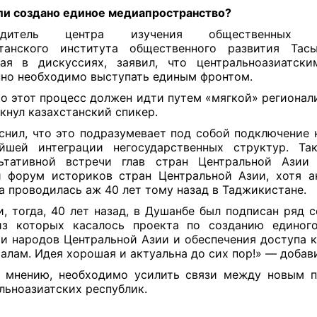
ли создано единое медиапространство?
водитель центра изучения общественных п
станского института общественного развития Тасы
ая в дискуссиях, заявил, что центральноазиатск
но необходимо выступать единым фронтом.
о этот процесс должен идти путем «мягкой» регионал
кнул казахстанский спикер.
снил, что это подразумевает под собой подключение 
йшей интеграции негосударственных структур. Та
ьтативной встречи глав стран Центральной Азии
̆ форум историков стран Центральной Азии, хотя а
а проводилась аж 40 лет тому назад в Таджикистане.
и, тогда, 40 лет назад, в Душанбе был подписан ряд с
из которых касалось проекта по созданию единого
и народов Центральной Азии и обеспечения доступа 
алам. Идея хорошая и актуальна до сих пор!» — добав
 мнению, необходимо усилить связи между новым 
льноазиатских республик.