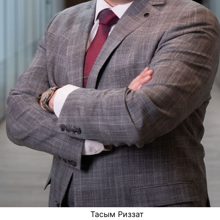
Тасым Риззат