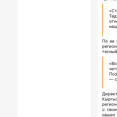
«Ст
Тад
отн
наш
По ее 
регион
тесныи
«Во
че
Поэ
— с
Директ
Кыргыз
регион
о свои
наших 