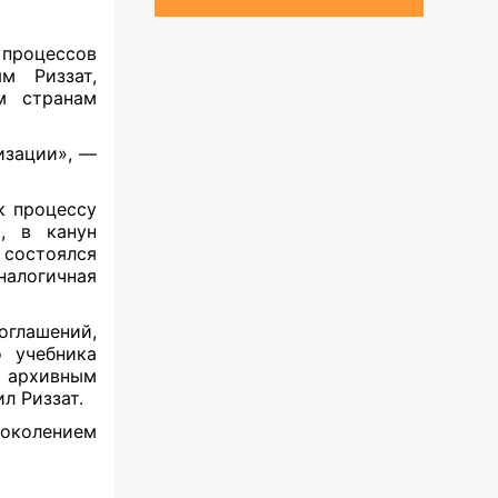
роцессов
м Риззат,
им странам
изации», —
к процессу
к, в канун
 состоялся
налогичная
оглашений,
 учебника
к архивным
ил Риззат.
поколением