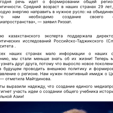
годня речь идет о формировании общей регион
нтичности. Средний возраст в наших странах 29 лет
одую энергию направить в нужное русло: на объедине
ого нам необходимо создание своего е
иапространства», — заявил Риззат.
ию казахстанского эксперта поддержала директ
итических исследований Российско-Таджикского (Сл
ситета .
сех наших странах мало информации о наших с
нию, мы стали меньше знать об их жизни! Теперь
 узнать друг друга, потому что выросло новое поколен
в будущем проводить внешнюю политику и формиро
авление о регионе. Нам нужен позитивный имидж о Це
 — отметила Майтдинова.
ты выразили надежду, что создание единого медиапр
тигнет участь идеи о создании общего учебника истор
льной Азии!