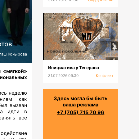
ртов
паш Конырова
Инициатива у Тегерана
 «мягкой»
31.07.2026 09:30
Конфликт
иональных
ась неделю
Здесь могла бы быть
анием как
ваша реклама
был вызван
ла идти в
+7 (705) 715 70 96
анять все
одействие