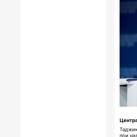
Центр
Таджик
при на