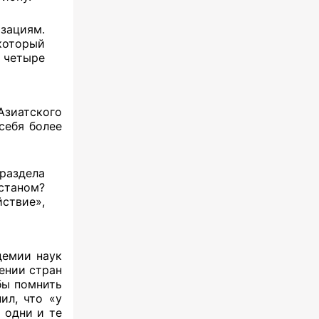
зациям.
оторый
 четыре
Азиатского
себя более
раздела
станом?
ствие»,
демии наук
ении стран
бы помнить
ил, что «у
 одни и те