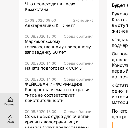
Что происходит в лесах
Будет 
Казахстана
Руко
Казах
07.08.2026 09:00
Экономика
выступ
Альтернативы КТК нет?
жизнен
06.08.2026 15:00
Среда обитания
«Однак
Маркакольскому
подчер
государственному природному
заповеднику 50 лет
Он поя
дальне
06.08.2026 14:30
Среда обитания
Консул
Начата подготовка к СОР 31
первыи
встреч
06.08.2026 14:00
Среда обитания
ФЕЙКОВАЯ ИНФОРМАЦИЯ!
«Кстат
Распространяемая фотография
одно 
тигра не соответствует
истори
действительности
матери
Главная
По его
06.08.2026 13:30
Среда обитания
Семь новых судов для очистки
центра
крупных водохранилищ и
Reels
каналов будут предоставлены