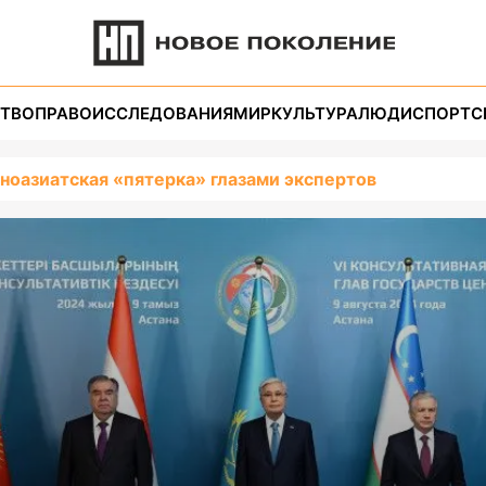
ТВО
ПРАВО
ИССЛЕДОВАНИЯ
МИР
КУЛЬТУРА
ЛЮДИ
СПОРТ
С
ноазиатская «пятерка» глазами экспертов