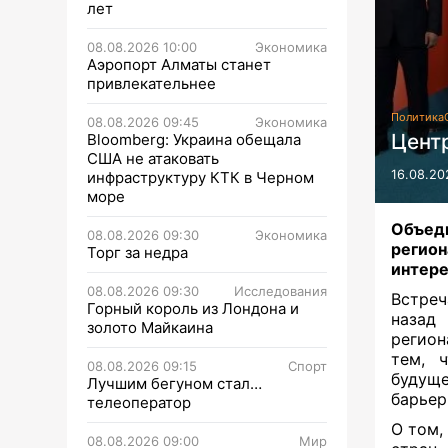
лет
08.08.2026 10:00
Экономика
Аэропорт Алматы станет
привлекательнее
Политика
08.08.2026 09:45
Экономика
Цент
Bloomberg: Украина обещала
США не атаковать
16.08.20
инфраструктуру КТК в Черном
море
Объеди
08.08.2026 09:30
Экономика
регио
Торг за недра
интере
08.08.2026 09:30
Исследования
Встреч
Горный король из Лондона и
назад
золото Майкаина
регион
тем, 
08.08.2026 09:15
Спорт
будущ
Лучшим бегуном стал…
барьер
телеоператор
О том,
08.08.2026 09:00
Мир