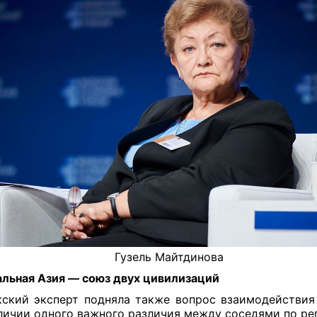
Гузель Майтдинова
альная
А
зия —
союз двух цивилизаций
ский эксперт подняла также вопрос взаимодействия
личии одного важного различия между соседями по ре