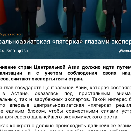
Содружество
ральноазиатская «пятерка» глазами экспе
24 15:00
760
Куль
нение стран Центральной Азии должно идти путем
нализации и с учетом соблюдения своих нац
сов, считают эксперты пяти стран
.
а глав государств Центральной Азии, которая состоял
 в Астане, оказалась под пристальным вним
альных, так и зарубежных экспертов. Такой интерес 
что впервые центральноазиатская «пятерка» реши
ее единым блоком, чтобы совместными силами устр
ы для своего дальнейшего экономического роста.
 как конкретно должно происходить дальнейшее взаим