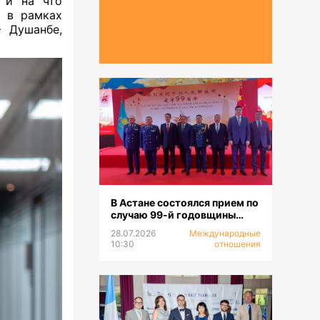
ь и на что
ы в рамках
 Душанбе,
В Астане состоялся прием по
случаю 99-й годовщины
образования НОАК
28.07.2026
Международные
10:30
отношения