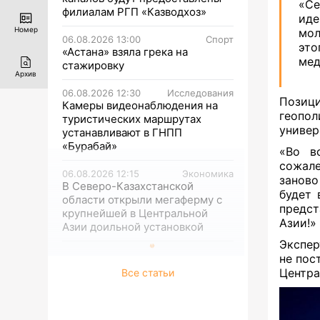
«Се
филиалам РГП «Казводхоз»
иде
Номер
мол
06.08.2026 13:00
Спорт
эт
«Астана» взяла грека на
мед
стажировку
Архив
06.08.2026 12:30
Исследования
Позиц
Камеры видеонаблюдения на
геопол
туристических маршрутах
универ
устанавливают в ГНПП
«Бурабай»
«Во в
сожале
06.08.2026 12:15
Экономика
заново
В Северо-Казахстанской
будет 
области открыли мегаферму с
предст
крупнейшей в Центральной
Азии!»
Азии доильной установкой
Экспер
не пос
Центра
Все статьи