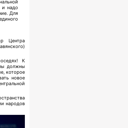
альной
, и надо
ние. Для
диного
ор Центра
авянского)
оседях! К
 мы должны
ие, которое
вать новое
нтральной
остранства
ии народов