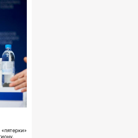
 «пятерки»
гиону.