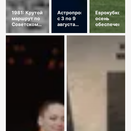
1981: Крутой
Астропрогноз
Еврокубковая
маршрут по
с 3 по 9
осень
Советскому
августа
обеспечена
Союзу
2026
года