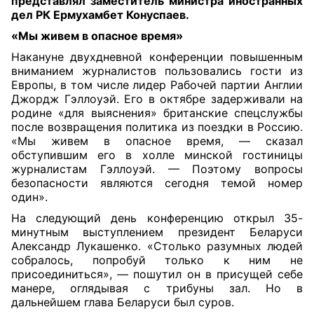
представлял заместитель министра иностранных
дел РК Ермухамбет Конуспаев.
«Мы живем в опасное время»
Накануне двухдневной конференции повышенным
вниманием журналистов пользовались гости из
Европы, в том числе лидер Рабочей партии Англии
Джордж Гэллоуэй. Его в октябре задерживали на
родине «для выяснения» британские спецслужбы
после возвращения политика из поездки в Россию.
«Мы живем в опасное время, — сказал
обступившим его в холле минской гостиницы
журналистам Гэллоуэй. — Поэтому вопросы
безопасности являются сегодня темой номер
один».
На следующий день конференцию открыл 35-
минутным выступлением президент Беларуси
Александр Лукашенко. «Столько разумных людей
собралось, попробуй только к ним не
присоединиться», — пошутил он в присущей себе
манере, оглядывая с трибуны зал. Но в
дальнейшем глава Беларуси был суров.