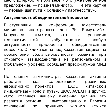
многополярности в XXI веке. «Это уже конкретное
предложение, — признал министр. — И эта хартия
— первый шаг пути к большому партнерству».
Актуальность объединительной повестки
Выступивший на конференции заместитель
министра иностранных дел РК Ермухамбет
Конуспаев отметил, что в условиях
геополитической турбулентности особую
актуальность приобретает объединительная
повестка. Откликаясь на нее, Казахстан нацелен на
обеспечение сбалансированности развития при
открытом взаимодействии на региональном и
глобальном уровнях, сообщает пресс-служба МИД
РК.
По словам замминистра, Казахстан активно
работает над сопряжением различных
евразийских проектов – ЕАЭС, китайской
инициативы «Пояс и путь», ШОС, АСЕАН и других.
«Это отвечает нашему видению дальнейшего
развития региона — выстраиванию в Евразии
отношений по принципу win-win (смысл