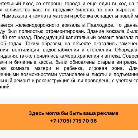
ительный вход со стороны города и еще один выход на 
ся количества касс по продаже билетов, то оно выросло
. Намазхана и комната матери и ребенка оснащены новой 
сается железнодорожного вокзала в Павлодаре, то данн
оду был полностью отремонтирован. Здание вокзала был
 40 лет назад. Предыдущий капитальный ремонт вокзала 
005 годах. Таким образом, на объекте оказались замен
ния, вентиляции, водоснабжения и отопления. Оборудов
жидания, также появились камера хранения и аптека. Совр
ели и билетные кассы, были обновлены старые витражи.
ьная комната матери и ребенка, игровая зона. Дл
ченными возможностями установлены лифты и подъемник
льный ремонт и реконструкция были проведены с учетом 
аний.
Здесь могла бы быть ваша реклама
+7 (705) 715 70 96