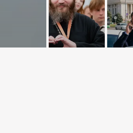
идании
Почем
тельного
Чтобы придать
добров
а
сил и защиты
страхо
автомо
станов
более
востре