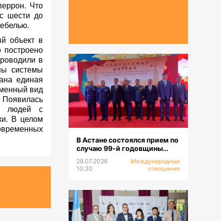
перрон. Что
 с шести до
мебелью.
ый объект в
о построено
проводили в
ены системы
ана единая
еменный вид
 Появилась
я людей с
и. В целом
современных
В Астане состоялся прием по
случаю 99-й годовщины
образования НОАК
28.07.2026
Международные
10:30
отношения