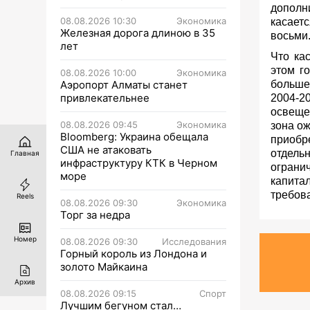
дополн
08.08.2026 10:30
Экономика
касает
Железная дорога длиною в 35
восьми
лет
Что ка
этом г
08.08.2026 10:00
Экономика
Аэропорт Алматы станет
больше
привлекательнее
2004-2
освеще
08.08.2026 09:45
Экономика
зона о
Bloomberg: Украина обещала
приобр
США не атаковать
отдел
Главная
инфраструктуру КТК в Черном
ограни
море
капита
требов
Reels
08.08.2026 09:30
Экономика
Торг за недра
Номер
08.08.2026 09:30
Исследования
Горный король из Лондона и
золото Майкаина
Архив
08.08.2026 09:15
Спорт
Лучшим бегуном стал…