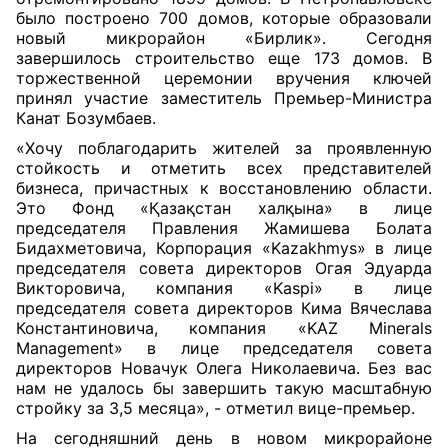
было построено 700 домов, которые образовали
новый микрорайон «Бирлик». Сегодня
завершилось строительство еще 173 домов. В
торжественной церемонии вручения ключей
принял участие заместитель Премьер-Министра
Канат Бозумбаев.
«Хочу поблагодарить жителей за проявленную
стойкость и отметить всех представителей
бизнеса, причастных к восстановлению области.
Это Фонд «Қазақстан халқына» в лице
председателя Правления Жамишева Болата
Бидахметовича, Корпорация «Kazakhmys» в лице
председателя совета директоров Огая Эдуарда
Викторовича, компания «Kaspi» в лице
председателя совета директоров Кима Вячеслава
Константиновича, компания «KAZ Minerals
Management» в лице председателя совета
директоров Новачук Олега Николаевича. Без вас
нам не удалось бы завершить такую масштабную
стройку за 3,5 месяца», - отметил вице-премьер.
На сегодняшний день в новом микрорайоне