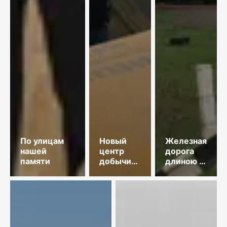
По улицам
Новый
Железная
нашей
центр
дорога
памяти
добычи
длиною в
меди
35 лет