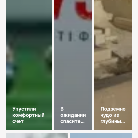
Упустили
В
Подземное
комфортный
ожидании
чудо из
счет
спасительного
глубины
звонка
веков