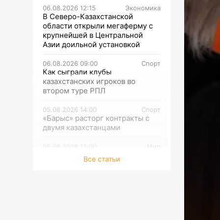
06.08.2026 12:15
Экономика
В Северо-Казахстанской
области открыли мегаферму с
крупнейшей в Центральной
Азии доильной установкой
06.08.2026 09:00
Спорт
Как сыграли клубы
казахстанских игроков во
втором туре РПЛ
05.08.2026 14:00
Спорт
«Барыс» расторг контракты с
двумя казахстанцами
05.08.2026 12:00
Мир
1981: Крутой маршрут по
Все статьи
Советскому Союзу
05.08.2026 09:00
Спорт
Представлен состав сборной
Казахстана на финальный
турнир «Кубка Билли Джин
Кинг-2026»