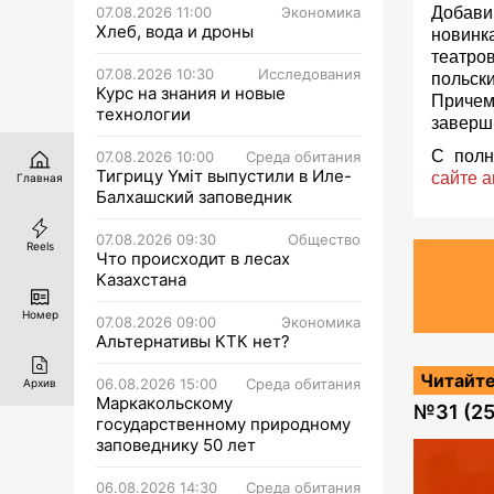
07.08.2026 11:00
Экономика
Добавив
Хлеб, вода и дроны
новинк
театро
07.08.2026 10:30
Исследования
польск
Курс на знания и новые
Причем
технологии
заверш
С полн
07.08.2026 10:00
Среда обитания
Тигрицу Үміт выпустили в Иле-
сайте 
Главная
Балхашский заповедник
07.08.2026 09:30
Общество
Reels
Что происходит в лесах
Казахстана
Номер
07.08.2026 09:00
Экономика
Альтернативы КТК нет?
Читайте
06.08.2026 15:00
Среда обитания
Архив
Маркакольскому
№
31 (2
государственному природному
заповеднику 50 лет
06.08.2026 14:30
Среда обитания