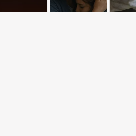
ые звезды на
 площадках
Территория
Неспра
ицы
доверия
десяти