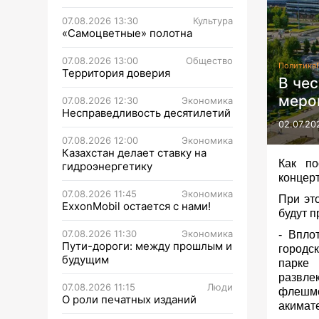
07.08.2026 13:30
Культура
«Самоцветные» полотна
07.08.2026 13:00
Общество
Политика
Территория доверия
В чес
меро
07.08.2026 12:30
Экономика
Несправедливость десятилетий
02.07.20
07.08.2026 12:00
Экономика
Казахстан делает ставку на
Как по
гидроэнергетику
концер
07.08.2026 11:45
Экономика
При эт
ExxonMobil остается с нами!
будут п
07.08.2026 11:30
Экономика
- Впло
Пути-дороги: между прошлым и
городс
будущим
парке
развле
07.08.2026 11:15
Люди
флешмо
О роли печатных изданий
акимат