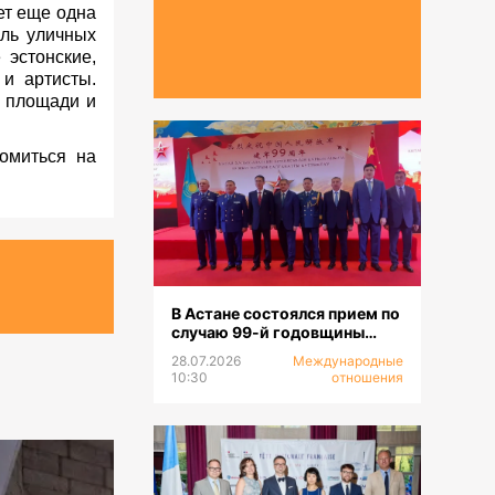
ет еще одна
аль уличных
 эстонские,
 и артисты.
й площади и
омиться на
В Астане состоялся прием по
случаю 99-й годовщины
образования НОАК
28.07.2026
Международные
10:30
отношения