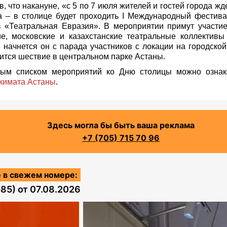
, что накануне, «с 5 по 7 июля жителей и гостей города жд
а – в столице будет проходить I Международный фестив
в «Театральная Евразия». В мероприятии примут участие
ие, московские и казахстанские театральные коллективы
 начнется он с парада участников с локации на городско
ится шествие в центральном парке Астаны.
ым списком мероприятий ко Дню столицы можно ознак
акимата Астаны
.
Здесь могла бы быть ваша реклама
+7 (705) 715 70 96
 в свежем номере:
585)
от
07.08.2026