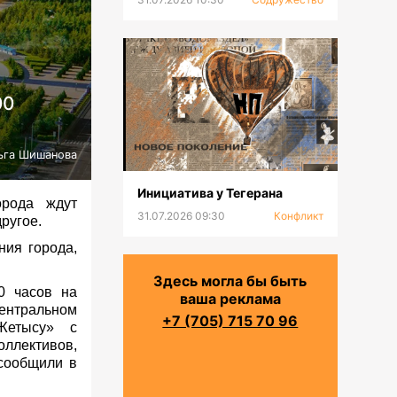
00
ьга Шишанова
Инициатива у Тегерана
орода ждут
31.07.2026 09:30
Конфликт
ругое.
ния города,
Здесь могла бы быть
0 часов на
ваша реклама
центральном
+7 (705) 715 70 96
Жетысу» с
ллективов,
 сообщили в