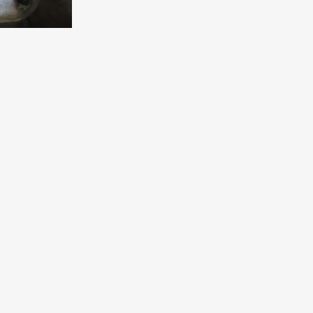
ведливость
летий