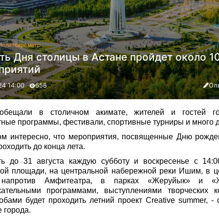
Политбарометр
ть Дня столицы в Астане пройдет около 1
приятий
24 14:00
658
Ол
обещали в столичном акимате, жителей и гостей г
тные программы, фестивали, спортивные турниры и много д
ом интересно, что мероприятия, посвященные Дню рожде
роходить до конца лета.
ть до 31 августа каждую субботу и воскресенье с 14:0
кой площади, на центральной набережной реки Ишим, в 
 напротив Амфитеатра, в парках «Жеруйык» и «
кательными программами, выступлениями творческих ко
бами будет проходить летний проект Creative summer, -
е города.