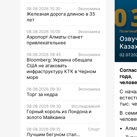
08.08.2026 10:30
Экономика
Железная дорога длиною в 35
лет
08.08.2026 10:00
Экономика
Политика
Аэропорт Алматы станет
Озву
привлекательнее
Каза
08.08.2026 09:45
Экономика
02.07.20
Bloomberg: Украина обещала
США не атаковать
Согла
инфраструктуру КТК в Черном
года
,
море
челове
08.08.2026 09:30
Экономика
С нача
Торг за недра
естест
тыс. ч
08.08.2026 09:30
Исследования
Горный король из Лондона и
В
семи 
золото Майкаина
челове
Алма
08.08.2026 09:15
Спорт
Лучшим бегуном стал…