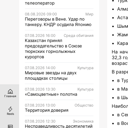
Турк
телеоператор
Алма
08.08.2026 09:00
Мир
Аста
Переговоры в Вене. Удар по
танкеру. КНДР осудила Японию
Шымк
Жамб
07.08.2026 16:00
Среда обитания
Казахстан принял
Кара
председательство в Союзе
тюркских горнолыжных
Н
а на
курортов
32,3 г
возрас
07.08.2026 14:00
Культура
В разр
Мировые звезды на двух
площадках столицы
в Ту
в Ма
07.08.2026 13:30
Культура
«Самоцветные» полотна
Главная
в Шы
07.08.2026 13:00
Общество
Наибол
Территория доверия
в Се
Reels
07.08.2026 12:30
Экономика
в Во
Несправедливость десятилетий