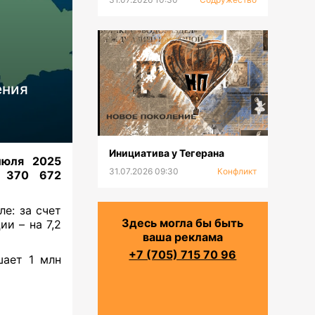
ения
Инициатива у Тегерана
юля 2025
31.07.2026 09:30
Конфликт
0 370 672
ле:
за счет
Здесь могла бы быть
ии – на 7,2
ваша реклама
+7 (705) 715 70 96
шает 1 млн