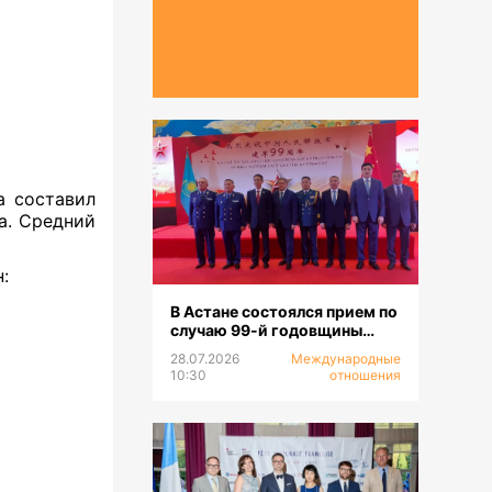
а составил
а.
Средний
:
В Астане состоялся прием по
случаю 99-й годовщины
образования НОАК
28.07.2026
Международные
10:30
отношения