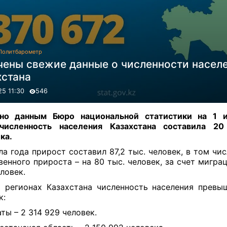
Политбарометр
чены свежие данные о численности насел
хстана
25 11:30
546
сно данным
Бюро национальной статистики
на
1 и
численность населения Казахстана составила 2
ка
.
ла года
прирост составил 87,2 тыс. человек, в том чис
венного прироста – на 80 тыс. человек,
за счет миграц
еловек.
регионах Казахстана численность населения превы
к:
ты – 2 314 929 человек.