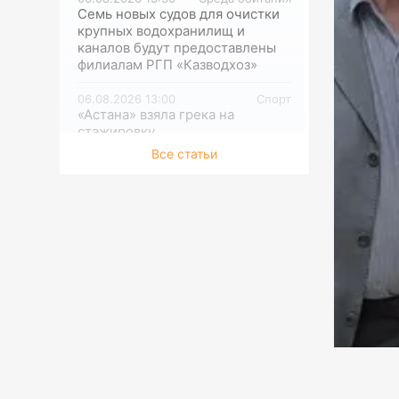
Семь новых судов для очистки
крупных водохранилищ и
каналов будут предоставлены
филиалам РГП «Казводхоз»
06.08.2026 13:00
Спорт
«Астана» взяла грека на
стажировку
Все статьи
06.08.2026 12:30
Исследования
Камеры видеонаблюдения на
туристических маршрутах
устанавливают в ГНПП
«Бурабай»