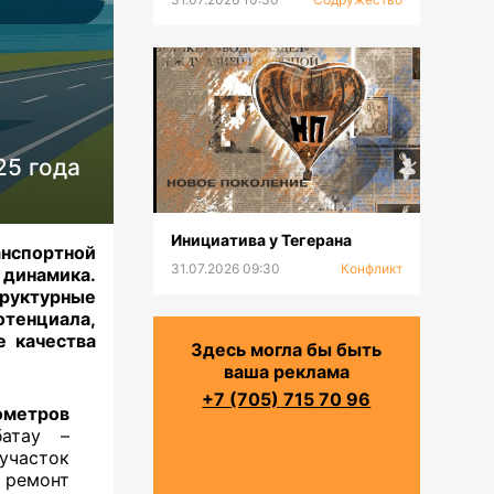
25 года
Инициатива у Тегерана
нспортной
31.07.2026 09:30
Конфликт
 динамика.
руктурные
отенциала,
е качества
Здесь могла бы быть
ваша реклама
+7 (705) 715 70 96
ометров
батау –
(участок
 ремонт