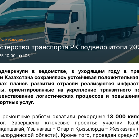
Политбарометр
стерство транспорта РК подвело итоги 20
25 10:00
405
одчеркнули в ведомстве, в уходящем году в тра
и Казахстана сохранялась устойчивая положительная
ках планов развития отрасли реализуются инфраст
ы, ориентированные на укрепление транзитного п
енствование логистических процессов и повышени
ортных услуг.
, ремонтные работы охватили рекордные
13 000 кил
рог. Завершены ключевые проекты: участки Қал
қапшағай, Ұзынағаш – Отар и Қызылорда – Жезқазған 
ылординской области). Кроме того, проведен средний