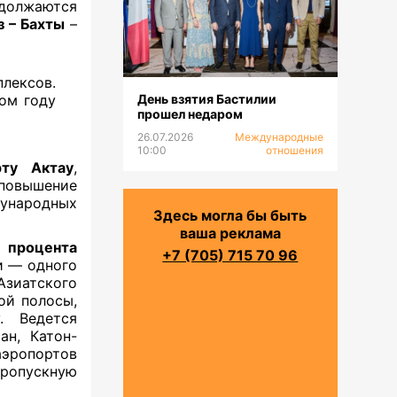
одолжаются
з – Бахты
–
лексов.
ом году
День взятия Бастилии
прошел недаром
26.07.2026
Международные
10:00
отношения
рту Актау
,
повышение
дународных
Здесь могла бы быть
ваша реклама
 процента
+7 (705) 715 70 96
и — одного
Азиатского
ой полосы,
. Ведется
ан, Катон-
эропортов
пропускную