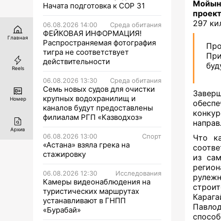
Мойын
Начата подготовка к СОР 31
проект
297 ки
06.08.2026 14:00
Среда обитания
ФЕЙКОВАЯ ИНФОРМАЦИЯ!
Главная
Распространяемая фотография
Про
тигра не соответствует
При
действительности
буд
Reels
06.08.2026 13:30
Среда обитания
Семь новых судов для очистки
Завер
крупных водохранилищ и
Номер
обесп
каналов будут предоставлены
конкур
филиалам РГП «Казводхоз»
направ
Архив
06.08.2026 13:00
Спорт
Что к
«Астана» взяла грека на
соотве
стажировку
из сам
регион
06.08.2026 12:30
Исследования
рулеж
Камеры видеонаблюдения на
строит
туристических маршрутах
Караг
устанавливают в ГНПП
Павлод
«Бурабай»
способ