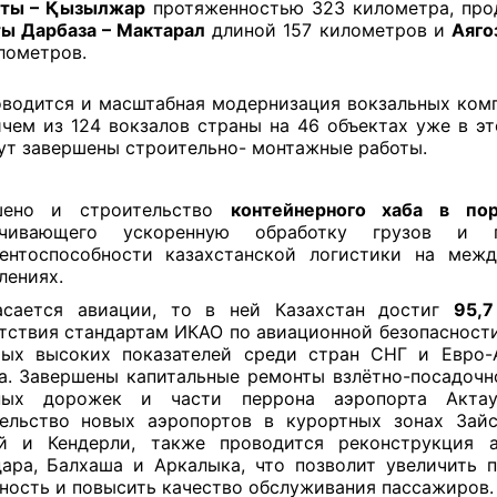
ты – Қызылжар
протяженностью 323 километра, пр
ы Дарбаза – Мактарал
длиной 157 километров и
Аяго
лометров.
водится и масштабная модернизация вокзальных комп
чем из 124 вокзалов страны на 46 объектах уже в эт
ут завершены строительно- монтажные работы.
шено и строительство
контейнерного хаба в по
ечивающего ускоренную обработку грузов и 
ентоспособности казахстанской логистики на меж
лениях.
асается авиации, то в ней Казахстан достиг
95,7
тствия стандартам ИКАО по авиационной безопасност
ых высоких показателей среди стран СНГ и Евро-
а. Завершены капитальные ремонты взлётно-посадочн
ных дорожек и части перрона аэропорта Актау
ельство новых аэропортов в курортных зонах Зайс
ай и Кендерли, также проводится реконструкция а
ара, Балхаша и Аркалыка, что позволит увеличить 
ность и повысить качество обслуживания пассажиров.