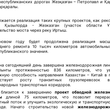
республиканских дорогах Жезқазған – Петропавл и Қа
арқаралы.
жается реализация таких крупных проектов, как рек
и Қызылорда - Жезказган (участок области Ұ
ельство моста через реку Иртыш.
новом году будет продолжена реализация масш
днего ремонта 10 тысяч километров автомобильны
публиканского значения.
на сегодняшний день завершена железнодорожная ли
ынты протяженностью 836 километров, что ув
кную способность направления Казахстан – Китай в п
бствует росту транзитных грузоперевозок 
ародных транспортных коридоров.
 близится к завершению
проект обводной железн
ы
длиной 75 километров, что позволит перерас
тный поток и улучшить экологическую и транспортну
оде. Начато строительство новой
железнодорож