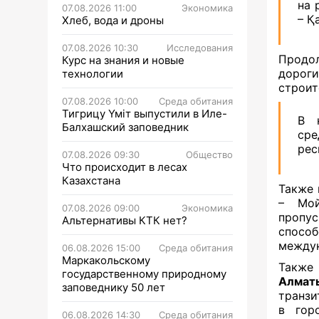
на 
07.08.2026 11:00
Экономика
– Қ
Хлеб, вода и дроны
07.08.2026 10:30
Исследования
Продол
Курс на знания и новые
дорог
технологии
строит
07.08.2026 10:00
Среда обитания
Тигрицу Үміт выпустили в Иле-
В 
Балхашский заповедник
сре
рес
07.08.2026 09:30
Общество
Что происходит в лесах
Казахстана
Также 
– Мой
07.08.2026 09:00
Экономика
пропус
Альтернативы КТК нет?
спосо
междун
06.08.2026 15:00
Среда обитания
Маркакольскому
Также
государственному природному
Алмат
заповеднику 50 лет
транзи
в гор
06.08.2026 14:30
Среда обитания