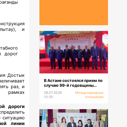
рағанды
онструкция
лытау), и
табного
х дорог
ния Достык
еличивает
В Астане состоялся прием по
случаю 99-й годовщины
ять раз, и
образования НОАК
в рамках
28.07.2026
Международные
10:30
отношения
ой дороги
пределить
ю ситуацию
ной линии