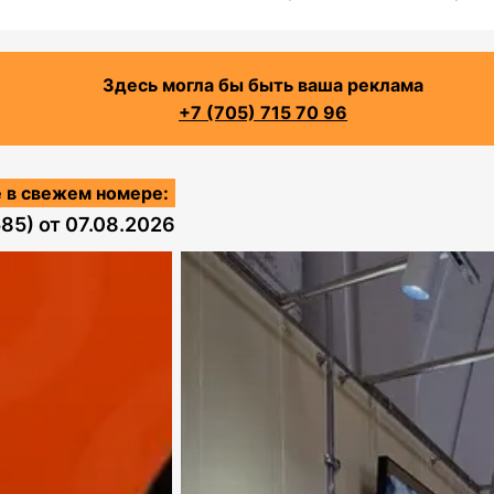
Здесь могла бы быть ваша реклама
+7 (705) 715 70 96
 в свежем номере:
585)
от
07.08.2026