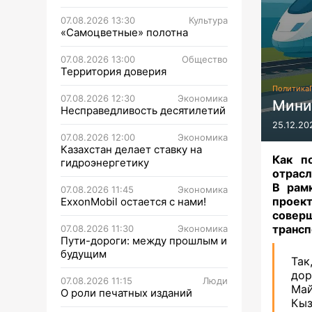
07.08.2026 13:30
Культура
«Самоцветные» полотна
07.08.2026 13:00
Общество
Территория доверия
Политика
07.08.2026 12:30
Экономика
Мини
Несправедливость десятилетий
25.12.20
07.08.2026 12:00
Экономика
Казахстан делает ставку на
Как п
гидроэнергетику
отрасл
В рам
07.08.2026 11:45
Экономика
проект
ExxonMobil остается с нами!
соверш
трансп
07.08.2026 11:30
Экономика
Пути-дороги: между прошлым и
будущим
Так
до
07.08.2026 11:15
Люди
Май
О роли печатных изданий
Кыз