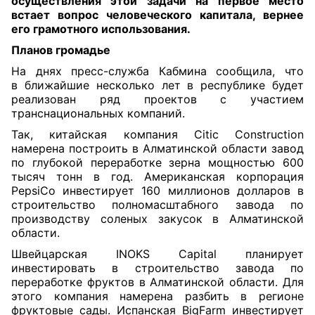
осуществления этой задачи на первое место
встает вопрос человеческого капитала, вернее
его грамотного использования
.
Планов громадье
На днях пресс-служба
Кабмина сообщила, что
в
ближайшие несколько лет
в республике будет
реализован ряд проектов с участием
транснациональных компаний.
Так, китайская компания Citic Construction
намерена построить в Алматинской области завод
по глубокой переработке зерна мощностью 600
тысяч тонн в год. Американская корпорация
PepsiCo инвестирует 160 миллионов долларов в
строительство полномасштабного завода по
производству соленых закусок в Алматинской
области.
Швейцарская INOKS Capital планирует
инвестировать в строительство завода по
переработке фруктов в Алматинской области. Для
этого компания намерена разбить в регионе
фруктовые сады. Испанская BigFarm инвестирует