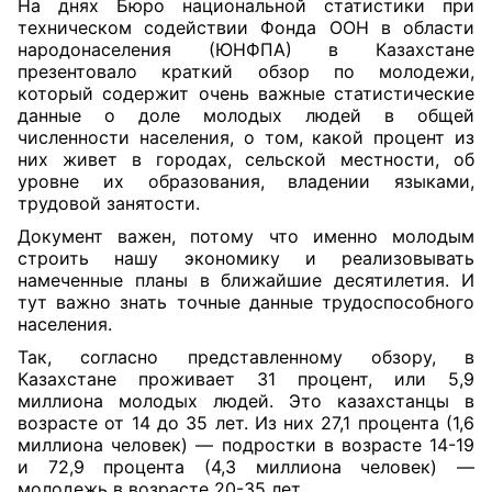
На днях Бюро национальной статистики при
техническом содействии Фонда ООН в области
народонаселения (ЮНФПА) в Казах
стане
презентовало краткий
обзор по молодежи,
который содержит очень важные статистические
данные о доле молодых людей в общей
численности населения, о том, какой процент из
них живет в городах, сельской местности, об
уровне их образования, владении языками,
трудовой занятости.
Документ важен, потому что именно молодым
строить нашу экономику и реализовывать
намеченные планы в ближайшие десятилетия. И
тут важно знать точные данные трудоспособного
населения.
Так, согласно представленному обзору, в
Казахстане проживает 31 процент, или 5,9
миллиона молодых людей. Это казахстанцы в
возрасте от 14 до 35 лет. Из них 27,1 процента (1,6
миллиона человек) — подростки в возрасте 14-19
и 72,9 процента (4,3 миллиона человек) —
молодежь в возрасте 20-35 лет.