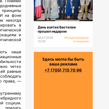
ва. Помимо
ждодневные
ь принципы
 И на фоне
ак никогда
ировать в
День взятия Бастилии
тнической
прошел недаром
вокациям и
26.07.2026
Международные
этнической
10:00
отношения
лоть наше
мационные
Здесь могла бы быть
абильности
ваша реклама
ужно четко
+7 (705) 715 70 96
ей равные
 соблюдать
о права, —
нутреннему
ибридного
й социум.
 придать