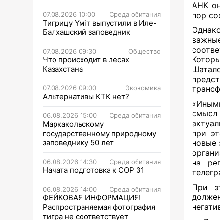
АНК он
07.08.2026 10:00
Среда обитания
пор со
Тигрицу Үміт выпустили в Иле-
Однако
Балхашский заповедник
важны
соотве
07.08.2026 09:30
Общество
Котор
Что происходит в лесах
Казахстана
Шата
предс
07.08.2026 09:00
Экономика
трансф
Альтернативы КТК нет?
«Иными
смысл 
06.08.2026 15:00
Среда обитания
актуал
Маркакольскому
при эт
государственному природному
заповеднику 50 лет
новые 
органи
06.08.2026 14:30
Среда обитания
на ре
Начата подготовка к СОР 31
телегр
При э
06.08.2026 14:00
Среда обитания
должен
ФЕЙКОВАЯ ИНФОРМАЦИЯ!
негати
Распространяемая фотография
тигра не соответствует