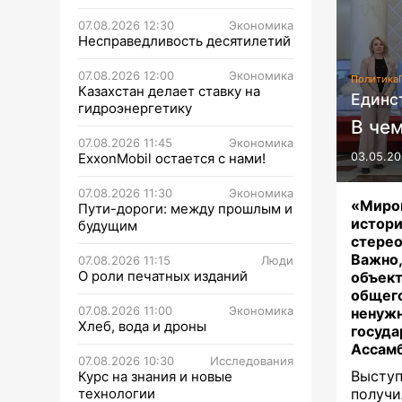
07.08.2026 12:30
Экономика
Несправедливость десятилетий
07.08.2026 12:00
Экономика
Политика
Казахстан делает ставку на
Единс
гидроэнергетику
В чем
07.08.2026 11:45
Экономика
ExxonMobil остается с нами!
03.05.20
07.08.2026 11:30
Экономика
«Миров
Пути-дороги: между прошлым и
истор
будущим
стере
Важно
07.08.2026 11:15
Люди
О роли печатных изданий
объект
общего
07.08.2026 11:00
Экономика
ненужн
Хлеб, вода и дроны
госуда
Ассамб
07.08.2026 10:30
Исследования
Высту
Курс на знания и новые
технологии
получи