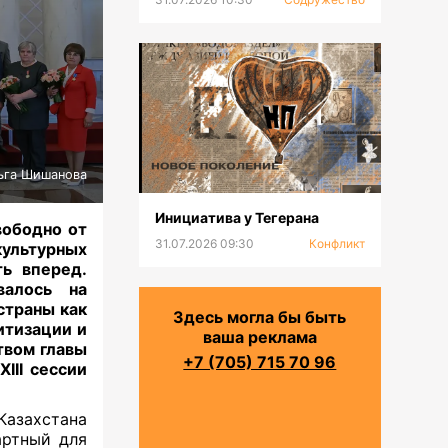
ьга Шишанова
Инициатива у Тегерана
вободно от
31.07.2026 09:30
Конфликт
ультурных
ь вперед.
валось на
страны как
Здесь могла бы быть
итизации и
ваша реклама
твом главы
+7 (705) 715 70 96
IIІ сессии
азахстана
ртный для