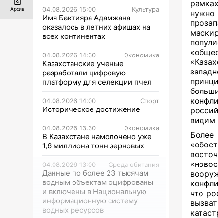
рамках
04.08.2026 15:00
Культура
Архив
нужно 
Имя Бактияра Адамжана
прозап
оказалось в летних афишах на
маски
всех континентах
попул
«обще
04.08.2026 14:30
Экономика
«Каза
Казахстанские ученые
запад
разработали цифровую
принц
платформу для селекции пчел
больш
конфл
04.08.2026 14:00
Спорт
Историческое достижение
россии
видим 
04.08.2026 13:30
Экономика
Более
В Казахстане намолочено уже
«обос
1,6 миллиона тонн зерновых
восто
«ново
04.08.2026 13:00
Среда обитания
Данные по более 23 тысячам
воору
водным объектам оцифрованы
конфли
и включены в Национальную
что ро
информационную систему
вызват
водных ресурсов
катаст