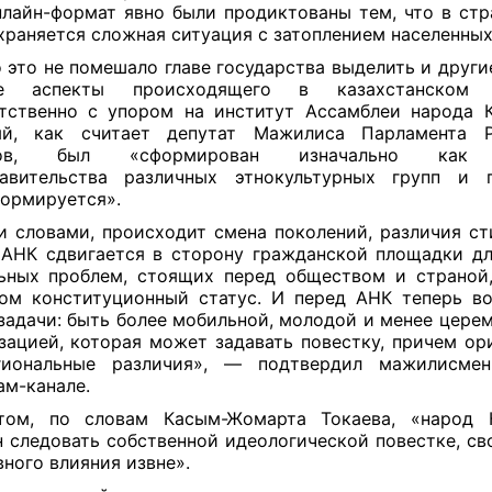
лайн-формат явно были продиктованы тем, что в стр
храняется сложная ситуация с затоплением населенных
 это не помешало главе государства выделить и другие
е аспекты происходящего в казахстанском о
тственно с упором на институт Ассамблеи народа К
ый, как считает депутат Мажилиса Парламента 
лов, был «сформирован изначально как 
тавительства различных этнокультурных групп и п
ормируется».
 словами, происходит смена поколений, различия ст
АНК сдвигается в сторону гражданской площадки д
ьных проблем, стоящих перед обществом и страной
ом конституционный статус. И перед АНК теперь в
задачи: быть более мобильной, молодой и менее цере
зацией, которая может задавать повестку, причем ор
гиональные различия», — подтвердил мажилисме
ам-канале.
том, по словам Касым-Жомарта Токаева, «народ К
 следовать собственной идеологической повестке, св
вного влияния извне».