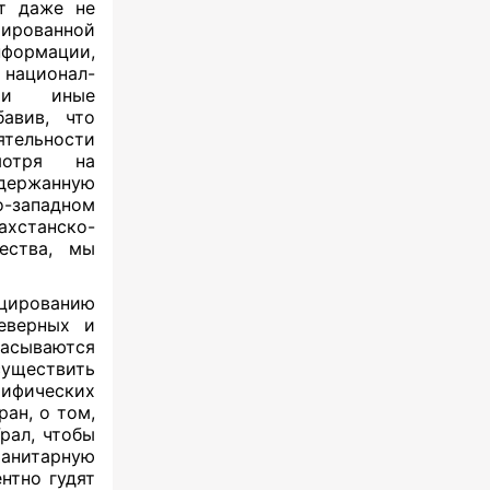
ут даже не
ированной
нформации,
национал-
е и иные
авив, что
тельности
смотря на
держанную
-западном
хстанско-
чества, мы
цированию
еверных и
асываются
уществить
ифических
ан, о том,
рал, чтобы
манитарную
нтно гудят