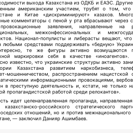
ходимости выхода Казахстана из ОДКБ и ЕАЭС. Другие,
енным американским участием, трубят о том, что
истане и Китае «дискриминируют» казахов. Много
ные комментаторы с пеной у рта вбрасывают через 
провокационные заявления, направленные на р
циональных, межконфессиональных и межгосуда
ктов. Национал-популисты и либерасты вещают, что
 любыми средствами поддерживать «бедную» Украин
нтересно, те же фигуры активно возмущаются 
жной маркировки себя в качестве «иноагентов». 
сно известно, что украинские структуры активно зан
тории Казахстана развитием наркобизнеса, тел
ет-мошенничеством, распространением нацистской 
атическими информационными провокациями, вербов
н в преступную деятельность и, кстати, не только н
ой пропагандистской работой среди релокантов».
сть идет целенаправленная пропаганда, направленная
 казахстанско-российского стратегического пар
оседских отношений, но и против межнационального 
тане, — заключил Данияр Ашимбаев.