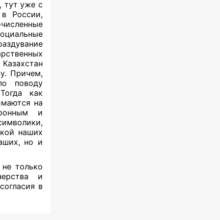
 тут уже с
 в России,
численные
социальные
аздувание
рственных
 Казахстан
у. Причем,
по поводу
Тогда как
имаются на
ефонным и
символики,
кой наших
аших, но и
 не только
тнерства и
согласия в