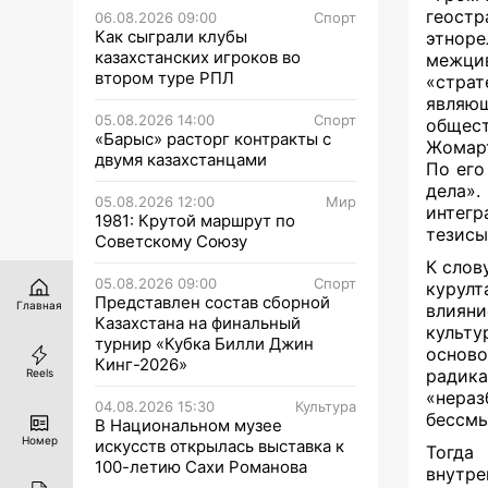
геост
06.08.2026 09:00
Спорт
Как сыграли клубы
этнор
казахстанских игроков во
межцив
втором туре РПЛ
«страт
являю
05.08.2026 14:00
Спорт
общес
«Барыс» расторг контракты с
Жомарт
двумя казахстанцами
По его
дела».
05.08.2026 12:00
Мир
интегр
1981: Крутой маршрут по
тезисы
Советскому Союзу
К слов
05.08.2026 09:00
Спорт
курулт
Представлен состав сборной
Главная
влиян
Казахстана на финальный
культ
турнир «Кубка Билли Джин
осново
Кинг-2026»
радика
Reels
«нера
04.08.2026 15:30
Культура
бессмы
В Национальном музее
Номер
искусств открылась выставка к
Тогда
100-летию Сахи Романова
внутре