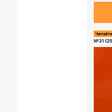
Читайте
№
31 (2