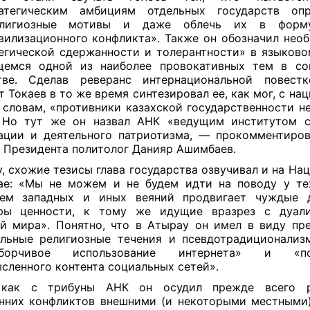
ратегическим амбициям отдельных государств опр
елигиозные мотивы и даже облечь их в форм
илизационного конфликта». Также он обозначил нео
егической сдержанности и толерантности» в языково
щемся одной из наиболее провокативных тем в со
тве. Сделав реверанс интернациональной повестк
 Токаев в то же время синтезировал ее, как мог, с нац
 словам, «противники казахской государственности не
 Но тут же он назвал АНК «ведущим институтом с
ации и деятельного патриотизма, — прокомментиро
 Президента политолог Данияр Ашимбаев.
у, схожие тезисы глава государства озвучивал и на На
ае: «Мы не можем и не будем идти на поводу у те
ием западных и иных веяний продвигает чуждые д
уры ценности, к тому же идущие вразрез с дуалис
й мира». Понятно, что в Атырау он имел в виду пр
льные религиозные течения и псевдотрадиционализ
зборчивое использование интернета» и «пот
сленного контента социальных сетей».
 как с трибуны АНК он осудил прежде всего р
нних конфликтов внешними (и некоторыми местными