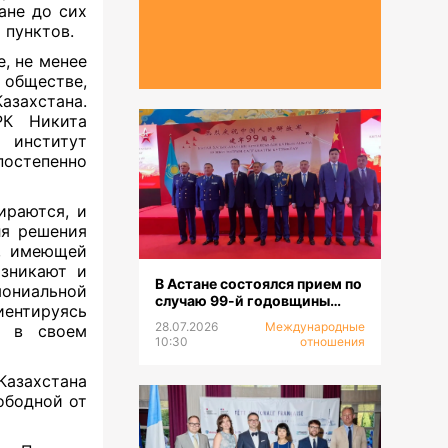
ане до сих
 пунктов.
, не менее
бществе,
азахстана.
РК Никита
институт
остепенно
ираются, и
ля решения
, имеющей
озникают и
В Астане состоялся прием по
мониальной
случаю 99-й годовщины
иентируясь
образования НОАК
28.07.2026
Международные
н в своем
10:30
отношения
азахстана
ободной от