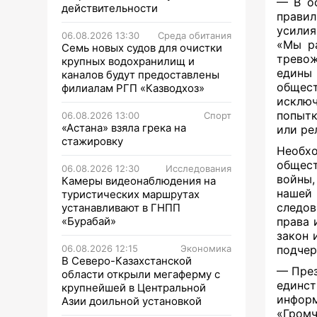
— В ос
действительности
правил
усилия
06.08.2026 13:30
Среда обитания
«Мы ра
Семь новых судов для очистки
тревож
крупных водохранилищ и
едины
каналов будут предоставлены
общест
филиалам РГП «Казводхоз»
исключ
попытк
06.08.2026 13:00
Спорт
«Астана» взяла грека на
или ре
стажировку
Необх
общес
06.08.2026 12:30
Исследования
войны
Камеры видеонаблюдения на
нашей
туристических маршрутах
следов
устанавливают в ГНПП
«Бурабай»
права 
закон 
06.08.2026 12:15
Экономика
подчер
В Северо-Казахстанской
— През
области открыли мегаферму с
единс
крупнейшей в Центральной
информ
Азии доильной установкой
«Гром