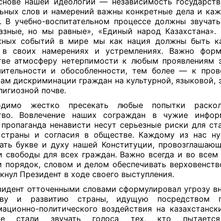
нове нашей идеологии — независимость государст
ьных слов и намерений
важны конкретные дела и ка
. В учебно-воспитательном процессе должны звучат
зные, но мы равные», «Единый народ Казахстана».
ных событий в мире мы как нация должны быть к
 в своих намерениях и устремлениях. Важно форм
ве атмосферу нетерпимости к любым проявлениям э
ительности и обособленности, тем более — к про
ам дискриминации граждан на культурной, языковой, 
лигиозной почве.
одимо жестко пресекать любые попытки раско
тво. Вовлечение наших сограждан в чужие инфор
, пропаганда ненависти несут серьезные риски для ст
 страны и согласия в обществе. Каждому из нас н
ать букве и духу нашей Конституции, провозглашающ
и свободы для всех граждан. Важно всегда и во всем
и порядок, словом и делом обеспечивать верховенств
кнул Президент в ходе своего выступления.
идент отточенными словами сформулировал угрозу в
тву и развитию страны, идущую посредством г
ационно-политического воздействия на казахстански
че стали звучать голоса тех, кто пытается