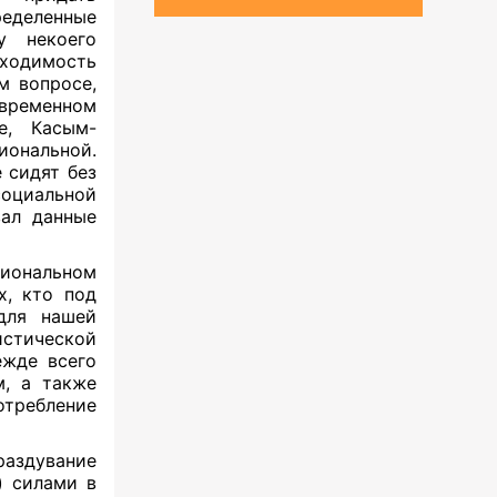
еделенные
у некоего
бходимость
м вопросе,
временном
е, Касым-
иональной.
 сидят без
оциальной
вал данные
циональном
х, кто под
ля нашей
тической
ежде всего
м, а также
ребление
аздувание
) силами в