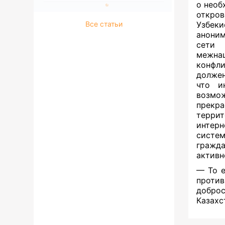
о необ
откров
Все статьи
Узбек
аноним
сети 
межна
конфли
должен
что и
возмо
прекра
терри
интерн
систем
гражда
активн
— То е
против
доброс
Казахс