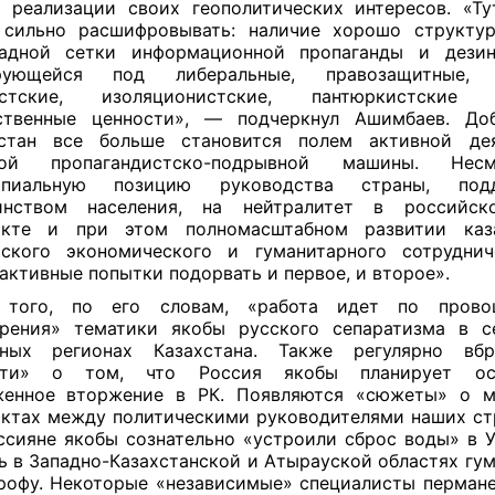
 реализации своих геополитических интересов. «Т
сильно расшифровывать: наличие хорошо структур
адной сетки информационной пропаганды и дези
рующейся под либеральные, правозащитные, 
истские, изоляционистские, пантюркистски
ственные ценности», — подчеркнул Ашимбаев. Доб
хстан все больше становится полем активной дея
ной пропагандистско-подрывной машины. Не
ипиальную позицию руководства страны, под
инством населения, на нейтралитет в российско
икте и при этом полномасштабном развитии каза
̆ского экономического и гуманитарного сотрудни
активные попытки подорвать и первое, и второе».
 того, по его словам, «работа идет по прово
трения» тематики якобы русского сепаратизма в с
чных регионах Казахстана. Также регулярно вбр
сти» о том, что Россия якобы планирует ос
женное вторжение в РК. Появляются «сюжеты» о м
ктах между политическими руководителями наших стр
ссияне якобы сознательно «устроили сброс воды» в У
ь в Западно-Казахстанской и Атырауской областях гу
рофу. Некоторые «независимые» специалисты пермане