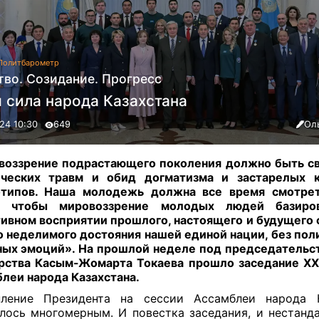
Политбарометр
тво. Созидание. Прогресс
 сила народа Казахстана
24 10:30
649
Ол
оззрение подрастающего поколения должно быть с
ических травм и обид догматизма и застарелых к
отипов. Наша молодежь должна все время смотрет
, чтобы мировоззрение молодых людей базиро
ивном восприятии прошлого, настоящего и будущего 
 неделимого достояния нашей единой нации, без пол
ых эмоций». На прошлой неделе под председательс
рства Касым-Жомарта Токаева прошло заседание XXX
леи народа Казахстана
.
пление Президента на сессии Ассамблеи народа К
лось многомерным. И повестка заседания, и нестанда