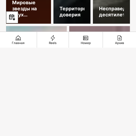
Мировые
звезды на
Территория
Несправедлив
двух
доверия
десятилетий
площадках
столицы
Главная
Reels
Номер
Архив